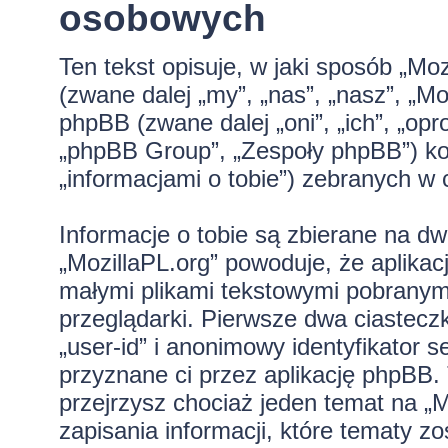
osobowych
Ten tekst opisuje, w jaki sposób „Moz
(zwane dalej „my”, „nas”, „nasz”, „Moz
phpBB (zwane dalej „oni”, „ich”, „
„phpBB Group”, „Zespoły phpBB”) kor
„informacjami o tobie”) zebranych w c
Informacje o tobie są zbierane na d
„MozillaPL.org” powoduje, że aplikac
małymi plikami tekstowymi pobranym
przeglądarki. Pierwsze dwa ciastecz
„user-id” i anonimowy identyfikator s
przyznane ci przez aplikację phpBB.
przejrzysz chociaż jeden temat na „
zapisania informacji, które tematy zo