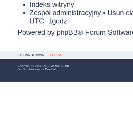
Indeks witryny
Zespół administracyjny
•
Usuń ci
UTC+1godz.
Powered by
phpBB
® Forum Softwar
STRONA GŁÓWNA
FORUM
Copyright © 2001-2010
MozillaPL.org
Grafika:
Aleksandra Drachal