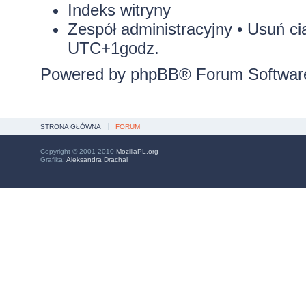
Indeks witryny
Zespół administracyjny
•
Usuń ci
UTC+1godz.
Powered by
phpBB
® Forum Softwar
STRONA GŁÓWNA
FORUM
Copyright © 2001-2010
MozillaPL.org
Grafika:
Aleksandra Drachal