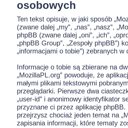
osobowych
Ten tekst opisuje, w jaki sposób „Moz
(zwane dalej „my”, „nas”, „nasz”, „Moz
phpBB (zwane dalej „oni”, „ich”, „
„phpBB Group”, „Zespoły phpBB”) kor
„informacjami o tobie”) zebranych w c
Informacje o tobie są zbierane na d
„MozillaPL.org” powoduje, że aplikac
małymi plikami tekstowymi pobranym
przeglądarki. Pierwsze dwa ciastecz
„user-id” i anonimowy identyfikator s
przyznane ci przez aplikację phpBB.
przejrzysz chociaż jeden temat na „
zapisania informacji, które tematy zo