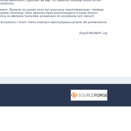
e każdej wiadomości. Zgadzasz się więc, że zawartość każdego postu na tym
dzialności.
prawem. Złamanie tej zasady może być przyczyną natychmiastowego i trwałego
szystkie informacje, które wpiszesz będą przechowywane w bazie danych.
ością za włamania hackerskie prowadzące do pozyskania tych danych.
 korzystania z forum. Adres email jest wykorzystywany jedynie dla potwierdzenia
Zespół
MozillaPL.org