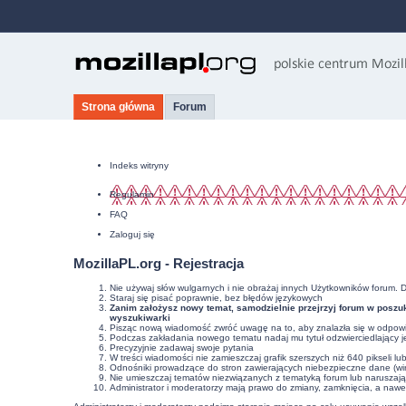
Strona główna
Forum
Indeks witryny
Regulamin
FAQ
Zaloguj się
MozillaPL.org - Rejestracja
Nie używaj słów wulgarnych i nie obrażaj innych Użytkowników forum. 
Staraj się pisać poprawnie, bez
błędów językowych
Zanim założysz nowy temat, samodzielnie przejrzyj forum w poszuk
wyszukiwarki
Pisząc nową wiadomość zwróć uwagę na to, aby znalazła się w odpowie
Podczas zakładania nowego tematu nadaj mu tytuł odzwierciedlający j
Precyzyjnie
zadawaj swoje pytania
W treści wiadomości nie zamieszczaj grafik szerszych niż 640 pikseli l
Odnośniki prowadzące do stron zawierających niebezpieczne dane (wir
Nie umieszczaj tematów niezwiązanych z tematyką forum lub naruszaj
Administrator i moderatorzy mają prawo do zmiany, zamknięcia, a nawe