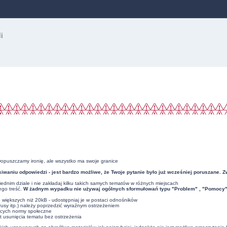
Dopuszczamy ironię, ale wszystko ma swoje granice
iwaniu odpowiedzi - jest bardzo możliwe, że Twoje pytanie było już wcześniej poruszane. 
dnim dziale i nie zakładaj kilku takich samych tematów w różnych miejscach
ego treść.
W żadnym wypadku nie używaj ogólnych sformułowań typu "Problem" , "Pomocy" , 
ub większych niż 20kB - udostępniaj je w postaci odnośników
usy itp.) należy poprzedzić wyraźnym ostrzeżeniem
ących normy społeczne
t usunięcia tematu bez ostrzeżenia