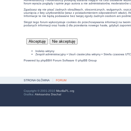
Administratorzy i moderatorzy podejmą starania mające na celu usuwanie wszel
forum wyraża poglądy i opinie jego autora a nie administratorów, moderatorów 
Zgadzasz się nie pisać żadnych obraźliwych, obscenicznych, wulgarnych, oszcz
usunięcia z listy użytkowników (wraz z powiadomieniem odpowiednich władz). A
Informacje te nie będą podawane bez twojej zgody żadnym osobom ani podmiot
Skrypt tego forum wykorzystuje cookies do przechowywania informacji na twoim k
podanych informacji oraz hasła (i dla przesłania nowego hasła, gdybyś zapomnia
Indeks witryny
Zespół administracyjny
•
Usuń ciasteczka witryny
• Strefa czasowa UT
Powered by
phpBB
® Forum Software © phpBB Group
STRONA GŁÓWNA
FORUM
Copyright © 2001-2010
MozillaPL.org
Grafika:
Aleksandra Drachal