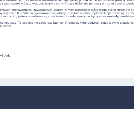
kich uznawanych za obraźliwe materiałów jak najszybciej, jednakże nie jest możliwe przeczytani
czy webmasterów (poza wiadomościami pisanymi przez nich) i nie ponoszą oni za te treści odpowie
erczych, nienawistnych, zawierających groźby i innych materiałów, które mogą być sprzeczne z 
by wspomóc te działania rejestrowane są adresy IP autorów. Jako użytkownik zgadzasz się, że w
om trzecim, jednakże webmaster, administrator i moderatorzy nie będą obarczeni odpowiedzialn
omputerze. Te cookies nie zawierają żadnych informacji, które podałeś i służą jedynie ułatwieniu
ł stare).
C+1godz.