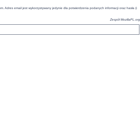
um. Adres email jest wykorzystywany jedynie dla potwierdzenia podanych informacji oraz hasła (i
Zespół
MozillaPL.org