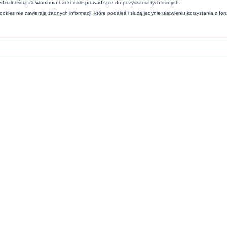
iedzialnością za włamania hackerskie prowadzące do pozyskania tych danych.
ies nie zawierają żadnych informacji, które podałeś i służą jedynie ułatwieniu korzystania z for