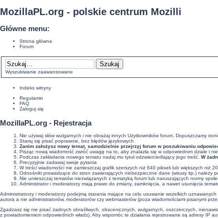
MozillaPL.org - polskie centrum Mozilli
Główne menu:
Strona główna
Forum
Wyszukiwanie zaawansowane
Indeks witryny
Regulamin
FAQ
Zaloguj się
MozillaPL.org - Rejestracja
Nie używaj słów wulgarnych i nie obrażaj innych Użytkowników forum. Dopuszczamy ironi
Staraj się pisać poprawnie, bez
błędów językowych
Zanim założysz nowy temat, samodzielnie przejrzyj forum w poszukiwaniu odpowiedz
Pisząc nową wiadomość zwróć uwagę na to, aby znalazła się w odpowiednim dziale i nie
Podczas zakładania nowego tematu nadaj mu tytuł odzwierciedlający jego treść.
W żadn
Precyzyjnie
zadawaj swoje pytania
W treści wiadomości nie zamieszczaj grafik szerszych niż 640 pikseli lub większych niż 2
Odnośniki prowadzące do stron zawierających niebezpieczne dane (wirusy itp.) należy 
Nie umieszczaj tematów niezwiązanych z tematyką forum lub naruszających normy społ
Administrator i moderatorzy mają prawo do zmiany, zamknięcia, a nawet usunięcia temat
Administratorzy i moderatorzy podejmą starania mające na celu usuwanie wszelkich uznawanych za
autora a nie administratorów, moderatorów czy webmasterów (poza wiadomościami pisanymi przez n
Zgadzasz się nie pisać żadnych obraźliwych, obscenicznych, wulgarnych, oszczerczych, nienawis
z powiadomieniem odpowiednich władz). Aby wspomóc te działania rejestrowane są adresy IP au