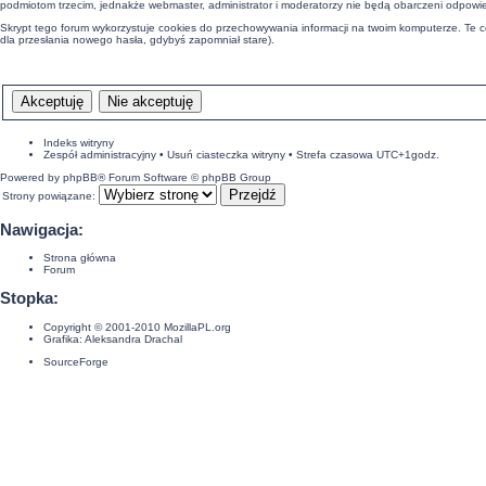
podmiotom trzecim, jednakże webmaster, administrator i moderatorzy nie będą obarczeni odpow
Skrypt tego forum wykorzystuje cookies do przechowywania informacji na twoim komputerze. Te cook
dla przesłania nowego hasła, gdybyś zapomniał stare).
Indeks witryny
Zespół administracyjny
•
Usuń ciasteczka witryny
• Strefa czasowa UTC+1godz.
Powered by
phpBB
® Forum Software © phpBB Group
Strony powiązane:
Nawigacja:
Strona główna
Forum
Stopka:
Copyright © 2001-2010
MozillaPL.org
Grafika:
Aleksandra Drachal
SourceForge