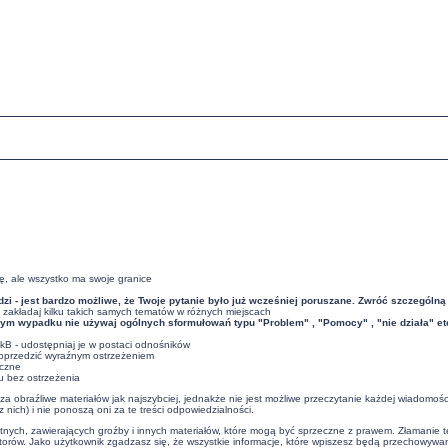
ę, ale wszystko ma swoje granice
i - jest bardzo możliwe, że Twoje pytanie było już wcześniej poruszane. Zwróć szczególną
 zakładaj kilku takich samych tematów w różnych miejscach
ym wypadku nie używaj ogólnych sformułowań typu "Problem" , "Pomocy" , "nie działa" et
0kB - udostępniaj je w postaci odnośników
poprzedzić wyraźnym ostrzeżeniem
eczne
u bez ostrzeżenia
 obraźliwe materiałów jak najszybciej, jednakże nie jest możliwe przeczytanie każdej wiadomośc
ich) i nie ponoszą oni za te treści odpowiedzialności.
tnych, zawierających groźby i innych materiałów, które mogą być sprzeczne z prawem. Złamanie t
torów. Jako użytkownik zgadzasz się, że wszystkie informacje, które wpiszesz będą przechowy