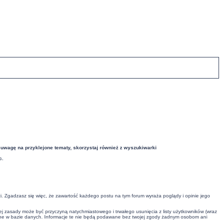
 uwagę na przyklejone tematy, skorzystaj również z wyszukiwarki
c.
i. Zgadzasz się więc, że zawartość każdego postu na tym forum wyraża poglądy i opinie jego
ej zasady może być przyczyną natychmiastowego i trwałego usunięcia z listy użytkowników (wraz
wane w bazie danych. Informacje te nie będą podawane bez twojej zgody żadnym osobom ani