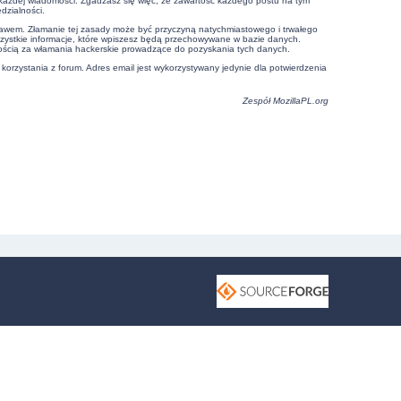
e każdej wiadomości. Zgadzasz się więc, że zawartość każdego postu na tym
dzialności.
prawem. Złamanie tej zasady może być przyczyną natychmiastowego i trwałego
szystkie informacje, które wpiszesz będą przechowywane w bazie danych.
ością za włamania hackerskie prowadzące do pozyskania tych danych.
 korzystania z forum. Adres email jest wykorzystywany jedynie dla potwierdzenia
Zespół
MozillaPL.org