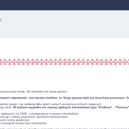
Dopuszczamy ironię, ale wszystko ma swoje granice
iwaniu odpowiedzi - jest bardzo możliwe, że Twoje pytanie było już wcześniej poruszane. 
dnim dziale i nie zakładaj kilku takich samych tematów w różnych miejscach
ego treść.
W żadnym wypadku nie używaj ogólnych sformułowań typu "Problem" , "Pomocy" , 
ub większych niż 20kB - udostępniaj je w postaci odnośników
usy itp.) należy poprzedzić wyraźnym ostrzeżeniem
ących normy społeczne
t usunięcia tematu bez ostrzeżenia