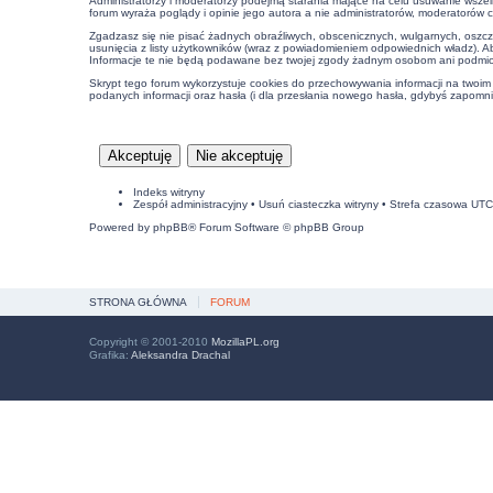
Administratorzy i moderatorzy podejmą starania mające na celu usuwanie wszel
forum wyraża poglądy i opinie jego autora a nie administratorów, moderatorów 
Zgadzasz się nie pisać żadnych obraźliwych, obscenicznych, wulgarnych, oszcz
usunięcia z listy użytkowników (wraz z powiadomieniem odpowiednich władz). A
Informacje te nie będą podawane bez twojej zgody żadnym osobom ani podmiot
Skrypt tego forum wykorzystuje cookies do przechowywania informacji na twoim k
podanych informacji oraz hasła (i dla przesłania nowego hasła, gdybyś zapomnia
Indeks witryny
Zespół administracyjny
•
Usuń ciasteczka witryny
• Strefa czasowa UT
Powered by
phpBB
® Forum Software © phpBB Group
STRONA GŁÓWNA
FORUM
Copyright © 2001-2010
MozillaPL.org
Grafika:
Aleksandra Drachal