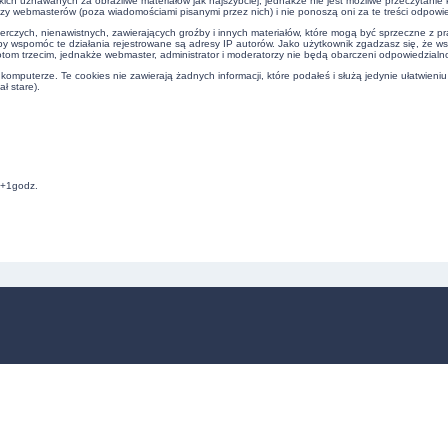
kich uznawanych za obraźliwe materiałów jak najszybciej, jednakże nie jest możliwe przeczytani
czy webmasterów (poza wiadomościami pisanymi przez nich) i nie ponoszą oni za te treści odpowie
erczych, nienawistnych, zawierających groźby i innych materiałów, które mogą być sprzeczne z 
by wspomóc te działania rejestrowane są adresy IP autorów. Jako użytkownik zgadzasz się, że w
om trzecim, jednakże webmaster, administrator i moderatorzy nie będą obarczeni odpowiedzialn
omputerze. Te cookies nie zawierają żadnych informacji, które podałeś i służą jedynie ułatwieniu
ł stare).
C+1godz.