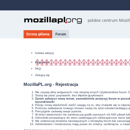
Strona główna
Forum
Indeks witryny
Regulamin
FAQ
Zaloguj się
MozillaPL.org - Rejestracja
Nie używaj słów wulgarnych i nie obrażaj innych Użytkowników forum. 
Staraj się pisać poprawnie, bez
błędów językowych
Zanim założysz nowy temat, samodzielnie przejrzyj forum w poszuk
wyszukiwarki
Pisząc nową wiadomość zwróć uwagę na to, aby znalazła się w odpowie
Podczas zakładania nowego tematu nadaj mu tytuł odzwierciedlający j
Precyzyjnie
zadawaj swoje pytania
W treści wiadomości nie zamieszczaj grafik szerszych niż 640 pikseli l
Odnośniki prowadzące do stron zawierających niebezpieczne dane (wir
Nie umieszczaj tematów niezwiązanych z tematyką forum lub naruszaj
Administrator i moderatorzy mają prawo do zmiany, zamknięcia, a nawe