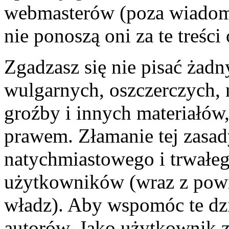
webmasterów (poza wiadomo
nie ponoszą oni za te treśc
Zgadzasz się nie pisać żad
wulgarnych, oszczerczych, 
groźby i innych materiałów
prawem. Złamanie tej zasa
natychmiastowego i trwałego
użytkowników (wraz z pow
władz). Aby wspomóc te dzi
autorów. Jako użytkownik z