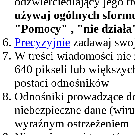
odzwierciedlający jego t
używaj ogólnych sform
"Pomocy" , "nie działa"
Precyzyjnie
zadawaj swoj
W treści wiadomości nie 
640 pikseli lub większyc
postaci odnośników
Odnośniki prowadzące do
niebezpieczne dane (wiru
wyraźnym ostrzeżeniem