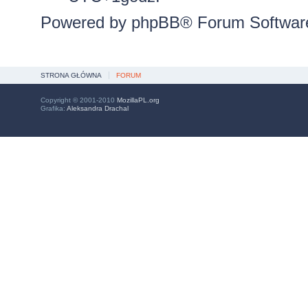
Powered by
phpBB
® Forum Softwar
STRONA GŁÓWNA
FORUM
Copyright © 2001-2010
MozillaPL.org
Grafika:
Aleksandra Drachal