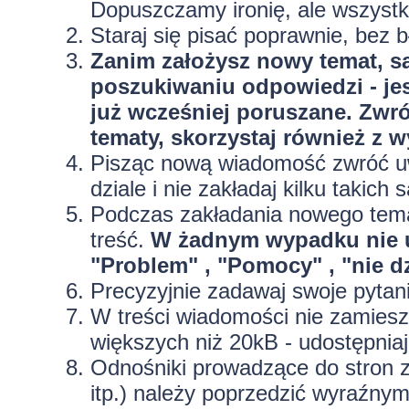
Dopuszczamy ironię, ale wszyst
Staraj się pisać poprawnie, bez
b
Zanim założysz nowy temat, sa
poszukiwaniu odpowiedzi - jes
już wcześniej poruszane. Zwr
tematy, skorzystaj również z 
Pisząc nową wiadomość zwróć uw
dziale i nie zakładaj kilku taki
Podczas zakładania nowego temat
treść.
W żadnym wypadku nie 
"Problem" , "Pomocy" , "nie dz
Precyzyjnie
zadawaj swoje pytan
W treści wiadomości nie zamieszc
większych niż 20kB - udostępniaj
Odnośniki prowadzące do stron z
itp.) należy poprzedzić wyraźny