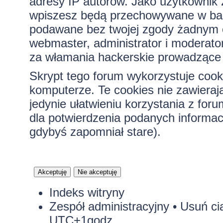
adresy IP autorów. Jako użytkownik z
wpiszesz będą przechowywane w bazi
podawane bez twojej zgody żadnym 
webmaster, administrator i moderato
za włamania hackerskie prowadzące 
Skrypt tego forum wykorzystuje cook
komputerze. Te cookies nie zawierają
jedynie ułatwieniu korzystania z for
dla potwierdzenia podanych informacj
gdybyś zapomniał stare).
Indeks witryny
Zespół administracyjny
•
Usuń ci
UTC+1godz.