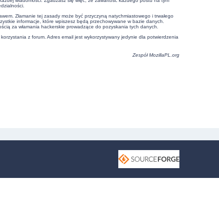
e każdej wiadomości. Zgadzasz się więc, że zawartość każdego postu na tym
dzialności.
prawem. Złamanie tej zasady może być przyczyną natychmiastowego i trwałego
szystkie informacje, które wpiszesz będą przechowywane w bazie danych.
ością za włamania hackerskie prowadzące do pozyskania tych danych.
 korzystania z forum. Adres email jest wykorzystywany jedynie dla potwierdzenia
Zespół
MozillaPL.org