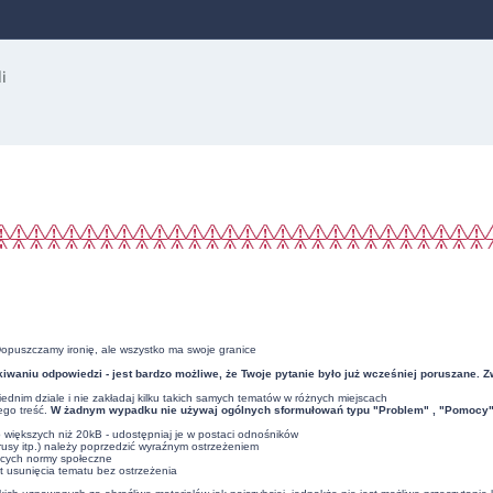
Dopuszczamy ironię, ale wszystko ma swoje granice
iwaniu odpowiedzi - jest bardzo możliwe, że Twoje pytanie było już wcześniej poruszane. 
dnim dziale i nie zakładaj kilku takich samych tematów w różnych miejscach
ego treść.
W żadnym wypadku nie używaj ogólnych sformułowań typu "Problem" , "Pomocy" , 
ub większych niż 20kB - udostępniaj je w postaci odnośników
usy itp.) należy poprzedzić wyraźnym ostrzeżeniem
ących normy społeczne
t usunięcia tematu bez ostrzeżenia