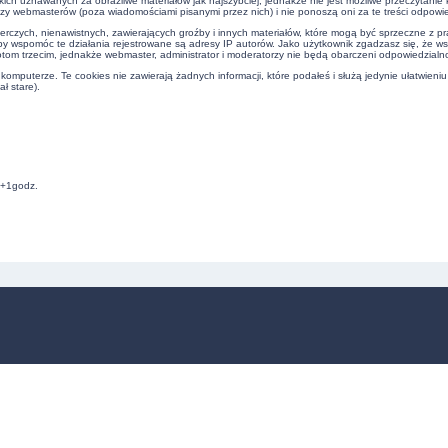
kich uznawanych za obraźliwe materiałów jak najszybciej, jednakże nie jest możliwe przeczytani
czy webmasterów (poza wiadomościami pisanymi przez nich) i nie ponoszą oni za te treści odpowie
erczych, nienawistnych, zawierających groźby i innych materiałów, które mogą być sprzeczne z 
by wspomóc te działania rejestrowane są adresy IP autorów. Jako użytkownik zgadzasz się, że w
om trzecim, jednakże webmaster, administrator i moderatorzy nie będą obarczeni odpowiedzialn
omputerze. Te cookies nie zawierają żadnych informacji, które podałeś i służą jedynie ułatwieniu
ł stare).
C+1godz.