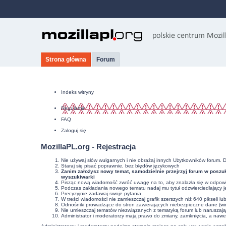
Strona główna
Forum
Indeks witryny
Regulamin
FAQ
Zaloguj się
MozillaPL.org - Rejestracja
Nie używaj słów wulgarnych i nie obrażaj innych Użytkowników forum. 
Staraj się pisać poprawnie, bez
błędów językowych
Zanim założysz nowy temat, samodzielnie przejrzyj forum w poszuk
wyszukiwarki
Pisząc nową wiadomość zwróć uwagę na to, aby znalazła się w odpowie
Podczas zakładania nowego tematu nadaj mu tytuł odzwierciedlający j
Precyzyjnie
zadawaj swoje pytania
W treści wiadomości nie zamieszczaj grafik szerszych niż 640 pikseli l
Odnośniki prowadzące do stron zawierających niebezpieczne dane (wir
Nie umieszczaj tematów niezwiązanych z tematyką forum lub naruszaj
Administrator i moderatorzy mają prawo do zmiany, zamknięcia, a nawe