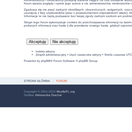
Administratorzy i moderatorzy podejmą starania mające na celu usuwanie wszel
forum wyraża poglądy i opinie jego autora a nie administratorów, moderatorów 
Zgadzasz się nie pisać żadnych obraźliwych, obscenicznych, wulgarnych, oszcz
usunięcia z listy użytkowników (wraz z powiadomieniem odpowiednich władz). A
Informacje te nie będą podawane bez twojej zgody żadnym osobom ani podmiot
Skrypt tego forum wykorzystuje cookies do przechowywania informacji na twoim k
podanych informacji oraz hasła (i dla przesłania nowego hasła, gdybyś zapomnia
Indeks witryny
Zespół administracyjny
•
Usuń ciasteczka witryny
• Strefa czasowa UT
Powered by
phpBB
® Forum Software © phpBB Group
STRONA GŁÓWNA
FORUM
Copyright © 2001-2010
MozillaPL.org
Grafika:
Aleksandra Drachal