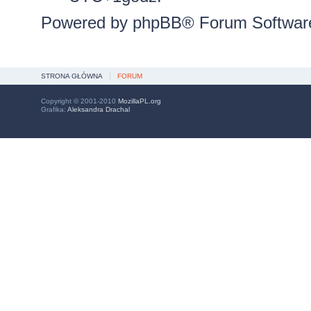
Powered by
phpBB
® Forum Softwar
STRONA GŁÓWNA
FORUM
Copyright © 2001-2010
MozillaPL.org
Grafika:
Aleksandra Drachal