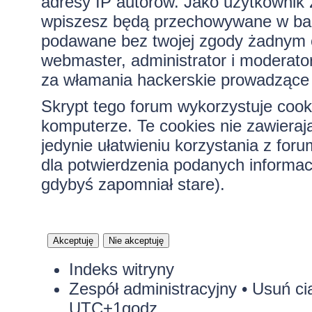
adresy IP autorów. Jako użytkownik z
wpiszesz będą przechowywane w bazi
podawane bez twojej zgody żadnym 
webmaster, administrator i moderato
za włamania hackerskie prowadzące 
Skrypt tego forum wykorzystuje cook
komputerze. Te cookies nie zawierają
jedynie ułatwieniu korzystania z for
dla potwierdzenia podanych informacj
gdybyś zapomniał stare).
Indeks witryny
Zespół administracyjny
•
Usuń ci
UTC+1godz.