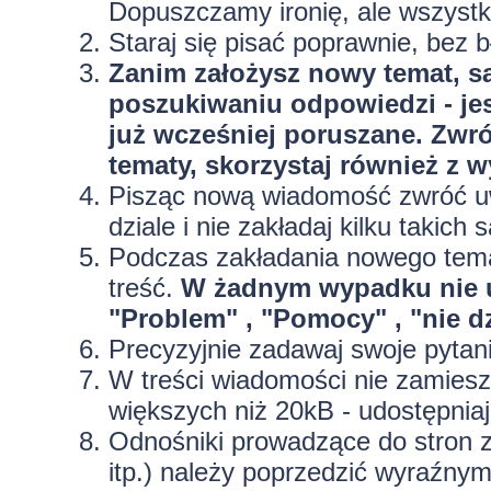
Dopuszczamy ironię, ale wszyst
Staraj się pisać poprawnie, bez
b
Zanim założysz nowy temat, sa
poszukiwaniu odpowiedzi - jes
już wcześniej poruszane. Zwr
tematy, skorzystaj również z 
Pisząc nową wiadomość zwróć uw
dziale i nie zakładaj kilku taki
Podczas zakładania nowego temat
treść.
W żadnym wypadku nie 
"Problem" , "Pomocy" , "nie dz
Precyzyjnie
zadawaj swoje pytan
W treści wiadomości nie zamieszc
większych niż 20kB - udostępniaj
Odnośniki prowadzące do stron z
itp.) należy poprzedzić wyraźny