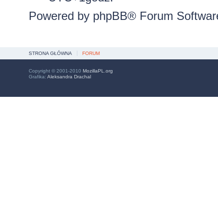
Powered by
phpBB
® Forum Softwar
STRONA GŁÓWNA
FORUM
Copyright © 2001-2010
MozillaPL.org
Grafika:
Aleksandra Drachal