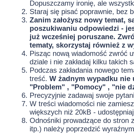
Dopuszczamy ironię, ale wszyst
Staraj się pisać poprawnie, bez
b
Zanim założysz nowy temat, sa
poszukiwaniu odpowiedzi - jes
już wcześniej poruszane. Zwr
tematy, skorzystaj również z 
Pisząc nową wiadomość zwróć uw
dziale i nie zakładaj kilku taki
Podczas zakładania nowego temat
treść.
W żadnym wypadku nie 
"Problem" , "Pomocy" , "nie dz
Precyzyjnie
zadawaj swoje pytan
W treści wiadomości nie zamieszc
większych niż 20kB - udostępniaj
Odnośniki prowadzące do stron z
itp.) należy poprzedzić wyraźny