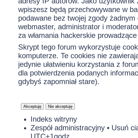
adresy IP autorów. Jako użytkownik z
wpiszesz będą przechowywane w bazi
podawane bez twojej zgody żadnym 
webmaster, administrator i moderato
za włamania hackerskie prowadzące 
Skrypt tego forum wykorzystuje cook
komputerze. Te cookies nie zawierają
jedynie ułatwieniu korzystania z for
dla potwierdzenia podanych informacj
gdybyś zapomniał stare).
Indeks witryny
Zespół administracyjny
•
Usuń ci
UTC+1godz.