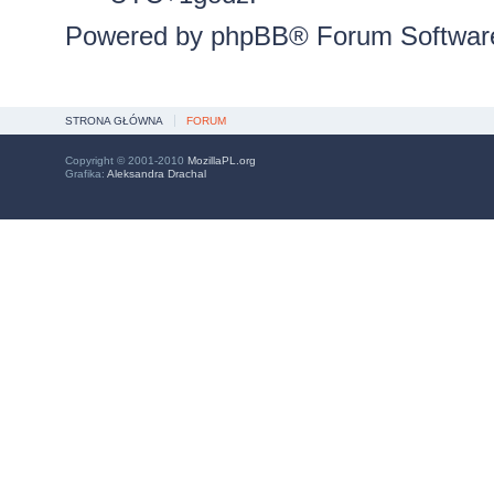
Powered by
phpBB
® Forum Softwar
STRONA GŁÓWNA
FORUM
Copyright © 2001-2010
MozillaPL.org
Grafika:
Aleksandra Drachal