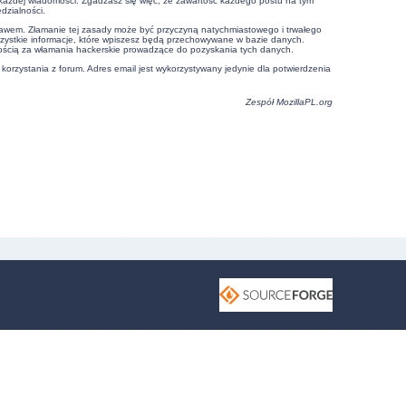
e każdej wiadomości. Zgadzasz się więc, że zawartość każdego postu na tym
dzialności.
prawem. Złamanie tej zasady może być przyczyną natychmiastowego i trwałego
szystkie informacje, które wpiszesz będą przechowywane w bazie danych.
ością za włamania hackerskie prowadzące do pozyskania tych danych.
 korzystania z forum. Adres email jest wykorzystywany jedynie dla potwierdzenia
Zespół
MozillaPL.org