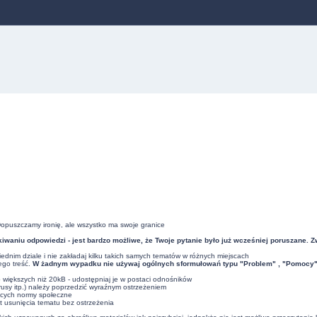
Dopuszczamy ironię, ale wszystko ma swoje granice
iwaniu odpowiedzi - jest bardzo możliwe, że Twoje pytanie było już wcześniej poruszane. 
dnim dziale i nie zakładaj kilku takich samych tematów w różnych miejscach
ego treść.
W żadnym wypadku nie używaj ogólnych sformułowań typu "Problem" , "Pomocy" , 
ub większych niż 20kB - udostępniaj je w postaci odnośników
usy itp.) należy poprzedzić wyraźnym ostrzeżeniem
ących normy społeczne
t usunięcia tematu bez ostrzeżenia