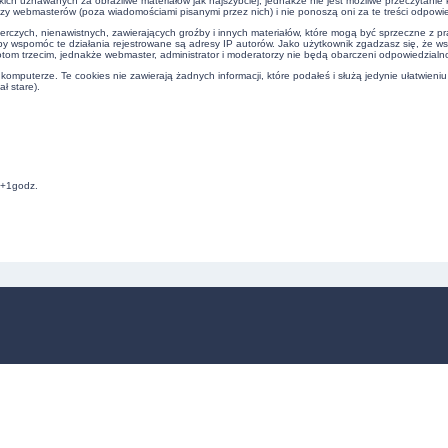
kich uznawanych za obraźliwe materiałów jak najszybciej, jednakże nie jest możliwe przeczytani
czy webmasterów (poza wiadomościami pisanymi przez nich) i nie ponoszą oni za te treści odpowie
erczych, nienawistnych, zawierających groźby i innych materiałów, które mogą być sprzeczne z 
by wspomóc te działania rejestrowane są adresy IP autorów. Jako użytkownik zgadzasz się, że w
om trzecim, jednakże webmaster, administrator i moderatorzy nie będą obarczeni odpowiedzialn
omputerze. Te cookies nie zawierają żadnych informacji, które podałeś i służą jedynie ułatwieniu
ł stare).
C+1godz.