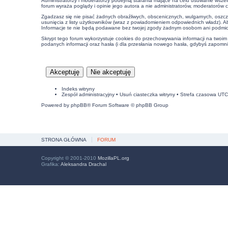
Administratorzy i moderatorzy podejmą starania mające na celu usuwanie wszel
forum wyraża poglądy i opinie jego autora a nie administratorów, moderatorów 
Zgadzasz się nie pisać żadnych obraźliwych, obscenicznych, wulgarnych, oszcz
usunięcia z listy użytkowników (wraz z powiadomieniem odpowiednich władz). A
Informacje te nie będą podawane bez twojej zgody żadnym osobom ani podmiot
Skrypt tego forum wykorzystuje cookies do przechowywania informacji na twoim k
podanych informacji oraz hasła (i dla przesłania nowego hasła, gdybyś zapomnia
Indeks witryny
Zespół administracyjny
•
Usuń ciasteczka witryny
• Strefa czasowa UT
Powered by
phpBB
® Forum Software © phpBB Group
STRONA GŁÓWNA
FORUM
Copyright © 2001-2010
MozillaPL.org
Grafika:
Aleksandra Drachal