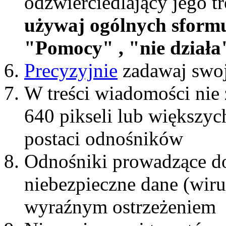
odzwierciedlający jego t
używaj ogólnych sform
"Pomocy" , "nie działa"
Precyzyjnie
zadawaj swoj
W treści wiadomości nie 
640 pikseli lub większyc
postaci odnośników
Odnośniki prowadzące do
niebezpieczne dane (wiru
wyraźnym ostrzeżeniem