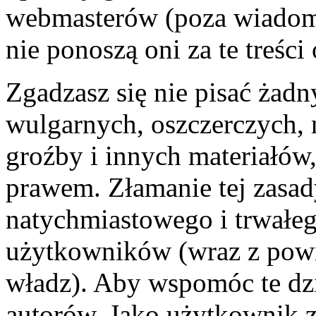
webmasterów (poza wiadomo
nie ponoszą oni za te treśc
Zgadzasz się nie pisać żad
wulgarnych, oszczerczych, 
groźby i innych materiałów
prawem. Złamanie tej zasa
natychmiastowego i trwałego
użytkowników (wraz z pow
władz). Aby wspomóc te dzi
autorów. Jako użytkownik z