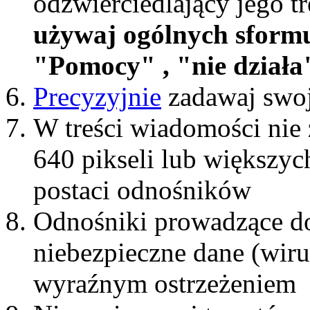
odzwierciedlający jego t
używaj ogólnych sform
"Pomocy" , "nie działa"
Precyzyjnie
zadawaj swoj
W treści wiadomości nie 
640 pikseli lub większyc
postaci odnośników
Odnośniki prowadzące do
niebezpieczne dane (wiru
wyraźnym ostrzeżeniem