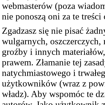
webmasterów (poza wiadomo
nie ponoszą oni za te treśc
Zgadzasz się nie pisać żad
wulgarnych, oszczerczych, 
groźby i innych materiałów
prawem. Złamanie tej zasa
natychmiastowego i trwałego
użytkowników (wraz z pow
władz). Aby wspomóc te dzi
autorów. Jako użytkownik z