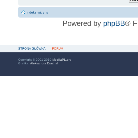
Indeks witryny
Powered by
phpBB
® F
STRONA GŁÓWNA
FORUM
Copyright © 2001-2010
MozillaPL.org
Grafika:
Aleksandra Drachal