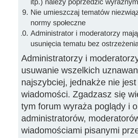
itp.) należy poprzedzić wyraźny
Nie umieszczaj tematów niezwią
normy społeczne
Administrator i moderatorzy maj
usunięcia tematu bez ostrzeżeni
Administratorzy i moderatorz
usuwanie wszelkich uznawany
najszybciej, jednakże nie jes
wiadomości. Zgadzasz się wi
tym forum wyraża poglądy i op
administratorów, moderator
wiadomościami pisanymi przez