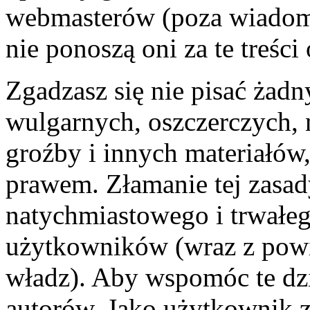
webmasterów (poza wiadomo
nie ponoszą oni za te treśc
Zgadzasz się nie pisać żad
wulgarnych, oszczerczych, 
groźby i innych materiałów
prawem. Złamanie tej zasa
natychmiastowego i trwałego
użytkowników (wraz z pow
władz). Aby wspomóc te dzi
autorów. Jako użytkownik z