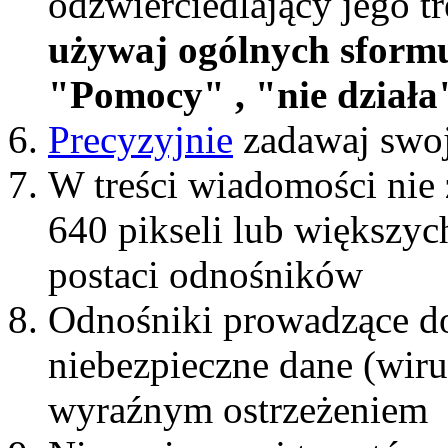
odzwierciedlający jego t
używaj ogólnych sform
"Pomocy" , "nie działa"
Precyzyjnie
zadawaj swoj
W treści wiadomości nie 
640 pikseli lub większyc
postaci odnośników
Odnośniki prowadzące do
niebezpieczne dane (wiru
wyraźnym ostrzeżeniem