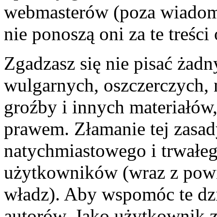
webmasterów (poza wiadomo
nie ponoszą oni za te treśc
Zgadzasz się nie pisać żad
wulgarnych, oszczerczych, 
groźby i innych materiałów
prawem. Złamanie tej zasa
natychmiastowego i trwałego
użytkowników (wraz z pow
władz). Aby wspomóc te dzi
autorów. Jako użytkownik z