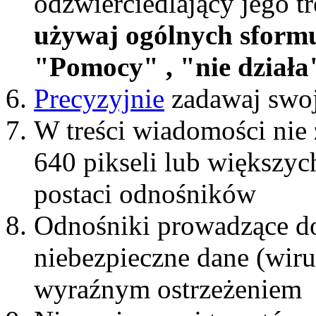
odzwierciedlający jego t
używaj ogólnych sform
"Pomocy" , "nie działa"
Precyzyjnie
zadawaj swoj
W treści wiadomości nie 
640 pikseli lub większyc
postaci odnośników
Odnośniki prowadzące do
niebezpieczne dane (wiru
wyraźnym ostrzeżeniem