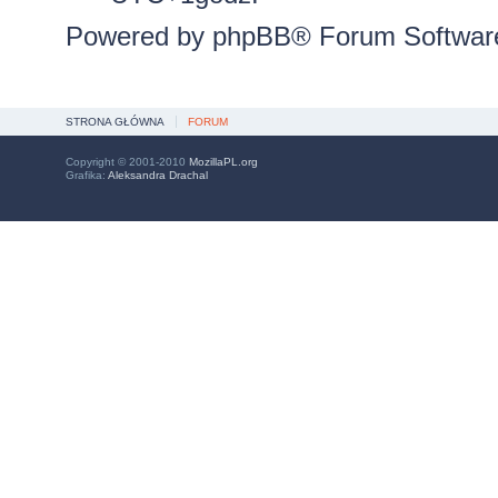
Powered by
phpBB
® Forum Softwar
STRONA GŁÓWNA
FORUM
Copyright © 2001-2010
MozillaPL.org
Grafika:
Aleksandra Drachal