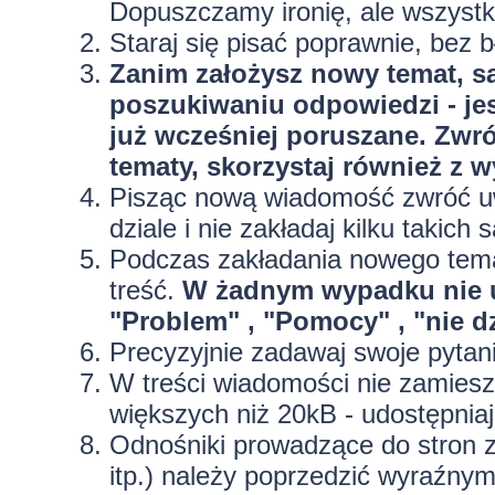
Dopuszczamy ironię, ale wszyst
Staraj się pisać poprawnie, bez
b
Zanim założysz nowy temat, sa
poszukiwaniu odpowiedzi - jes
już wcześniej poruszane. Zwr
tematy, skorzystaj również z 
Pisząc nową wiadomość zwróć uw
dziale i nie zakładaj kilku taki
Podczas zakładania nowego temat
treść.
W żadnym wypadku nie 
"Problem" , "Pomocy" , "nie dz
Precyzyjnie
zadawaj swoje pytan
W treści wiadomości nie zamieszc
większych niż 20kB - udostępniaj
Odnośniki prowadzące do stron z
itp.) należy poprzedzić wyraźny