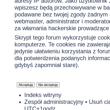
adresy IP autorów. Jako użytkownik z
wpiszesz będą przechowywane w bazi
podawane bez twojej zgody żadnym 
webmaster, administrator i moderato
za włamania hackerskie prowadzące 
Skrypt tego forum wykorzystuje cook
komputerze. Te cookies nie zawierają
jedynie ułatwieniu korzystania z for
dla potwierdzenia podanych informacj
gdybyś zapomniał stare).
Indeks witryny
Zespół administracyjny
•
Usuń ci
UTC+1godz.