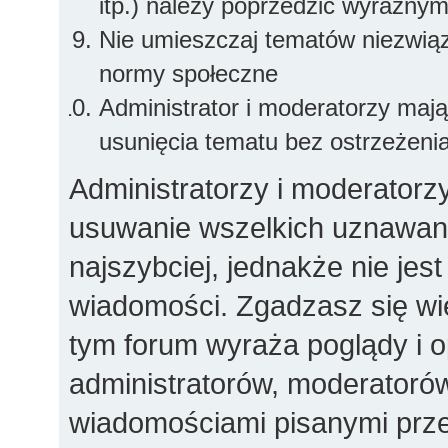
itp.) należy poprzedzić wyraźny
Nie umieszczaj tematów niezwią
normy społeczne
Administrator i moderatorzy maj
usunięcia tematu bez ostrzeżeni
Administratorzy i moderatorz
usuwanie wszelkich uznawany
najszybciej, jednakże nie jes
wiadomości. Zgadzasz się wi
tym forum wyraża poglądy i op
administratorów, moderator
wiadomościami pisanymi przez