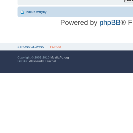
Indeks witryny
Powered by
phpBB
® F
STRONA GŁÓWNA
FORUM
Copyright © 2001-2010
MozillaPL.org
Grafika:
Aleksandra Drachal