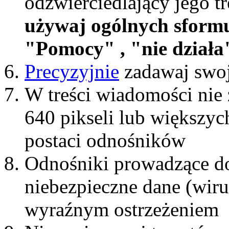
odzwierciedlający jego t
używaj ogólnych sform
"Pomocy" , "nie działa"
Precyzyjnie
zadawaj swoj
W treści wiadomości nie 
640 pikseli lub większyc
postaci odnośników
Odnośniki prowadzące do
niebezpieczne dane (wiru
wyraźnym ostrzeżeniem