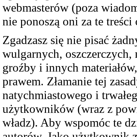
webmasterów (poza wiadomo
nie ponoszą oni za te treśc
Zgadzasz się nie pisać żad
wulgarnych, oszczerczych, 
groźby i innych materiałów
prawem. Złamanie tej zasa
natychmiastowego i trwałego
użytkowników (wraz z pow
władz). Aby wspomóc te dzi
autorów. Jako użytkownik z