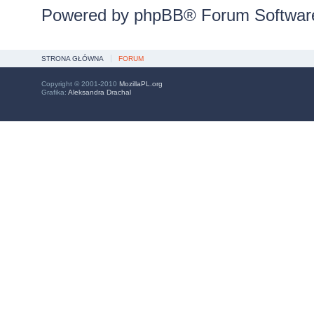
Powered by
phpBB
® Forum Softwar
STRONA GŁÓWNA
FORUM
Copyright © 2001-2010
MozillaPL.org
Grafika:
Aleksandra Drachal