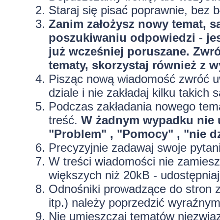
Staraj się pisać poprawnie, bez
b
Zanim założysz nowy temat, sa
poszukiwaniu odpowiedzi - jes
już wcześniej poruszane. Zwr
tematy, skorzystaj również z 
Pisząc nową wiadomość zwróć uw
dziale i nie zakładaj kilku taki
Podczas zakładania nowego temat
treść.
W żadnym wypadku nie 
"Problem" , "Pomocy" , "nie dz
Precyzyjnie
zadawaj swoje pytan
W treści wiadomości nie zamieszc
większych niż 20kB - udostępniaj
Odnośniki prowadzące do stron z
itp.) należy poprzedzić wyraźny
Nie umieszczaj tematów niezwią