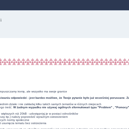
Dopuszczamy ironię, ale wszystko ma swoje granice
iwaniu odpowiedzi - jest bardzo możliwe, że Twoje pytanie było już wcześniej poruszane. 
dnim dziale i nie zakładaj kilku takich samych tematów w różnych miejscach
ego treść.
W żadnym wypadku nie używaj ogólnych sformułowań typu "Problem" , "Pomocy" , 
ub większych niż 20kB - udostępniaj je w postaci odnośników
usy itp.) należy poprzedzić wyraźnym ostrzeżeniem
ących normy społeczne
t usunięcia tematu bez ostrzeżenia