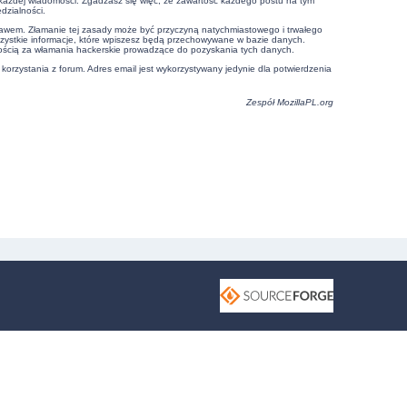
e każdej wiadomości. Zgadzasz się więc, że zawartość każdego postu na tym
dzialności.
prawem. Złamanie tej zasady może być przyczyną natychmiastowego i trwałego
szystkie informacje, które wpiszesz będą przechowywane w bazie danych.
ością za włamania hackerskie prowadzące do pozyskania tych danych.
 korzystania z forum. Adres email jest wykorzystywany jedynie dla potwierdzenia
Zespół
MozillaPL.org