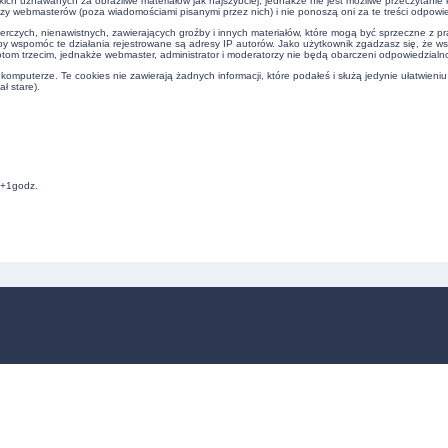
kich uznawanych za obraźliwe materiałów jak najszybciej, jednakże nie jest możliwe przeczytani
czy webmasterów (poza wiadomościami pisanymi przez nich) i nie ponoszą oni za te treści odpowie
erczych, nienawistnych, zawierających groźby i innych materiałów, które mogą być sprzeczne z 
by wspomóc te działania rejestrowane są adresy IP autorów. Jako użytkownik zgadzasz się, że w
om trzecim, jednakże webmaster, administrator i moderatorzy nie będą obarczeni odpowiedzialn
omputerze. Te cookies nie zawierają żadnych informacji, które podałeś i służą jedynie ułatwieniu
ł stare).
C+1godz.