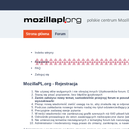
Strona główna
Forum
Indeks witryny
Regulamin
FAQ
Zaloguj się
MozillaPL.org - Rejestracja
Nie używaj słów wulgarnych i nie obrażaj innych Użytkowników forum. 
Staraj się pisać poprawnie, bez
błędów językowych
Zanim założysz nowy temat, samodzielnie przejrzyj forum w poszuk
wyszukiwarki
Pisząc nową wiadomość zwróć uwagę na to, aby znalazła się w odpowie
Podczas zakładania nowego tematu nadaj mu tytuł odzwierciedlający j
Precyzyjnie
zadawaj swoje pytania
W treści wiadomości nie zamieszczaj grafik szerszych niż 640 pikseli l
Odnośniki prowadzące do stron zawierających niebezpieczne dane (wir
Nie umieszczaj tematów niezwiązanych z tematyką forum lub naruszaj
Administrator i moderatorzy mają prawo do zmiany, zamknięcia, a nawe