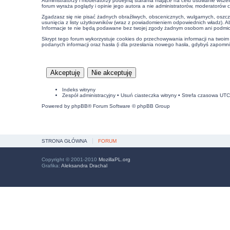
Administratorzy i moderatorzy podejmą starania mające na celu usuwanie wszel
forum wyraża poglądy i opinie jego autora a nie administratorów, moderatorów 
Zgadzasz się nie pisać żadnych obraźliwych, obscenicznych, wulgarnych, oszcz
usunięcia z listy użytkowników (wraz z powiadomieniem odpowiednich władz). A
Informacje te nie będą podawane bez twojej zgody żadnym osobom ani podmiot
Skrypt tego forum wykorzystuje cookies do przechowywania informacji na twoim k
podanych informacji oraz hasła (i dla przesłania nowego hasła, gdybyś zapomnia
Indeks witryny
Zespół administracyjny
•
Usuń ciasteczka witryny
• Strefa czasowa UT
Powered by
phpBB
® Forum Software © phpBB Group
STRONA GŁÓWNA
FORUM
Copyright © 2001-2010
MozillaPL.org
Grafika:
Aleksandra Drachal