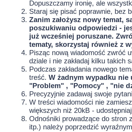
Dopuszczamy ironię, ale wszyst
Staraj się pisać poprawnie, bez
b
Zanim założysz nowy temat, sa
poszukiwaniu odpowiedzi - jes
już wcześniej poruszane. Zwr
tematy, skorzystaj również z 
Pisząc nową wiadomość zwróć uw
dziale i nie zakładaj kilku taki
Podczas zakładania nowego temat
treść.
W żadnym wypadku nie 
"Problem" , "Pomocy" , "nie dz
Precyzyjnie
zadawaj swoje pytan
W treści wiadomości nie zamieszc
większych niż 20kB - udostępniaj
Odnośniki prowadzące do stron z
itp.) należy poprzedzić wyraźny