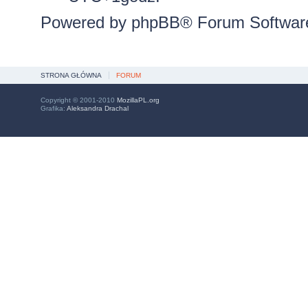
Powered by
phpBB
® Forum Softwar
STRONA GŁÓWNA
FORUM
Copyright © 2001-2010
MozillaPL.org
Grafika:
Aleksandra Drachal