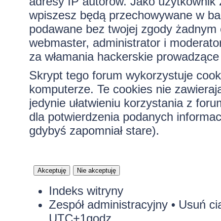
adresy IP autorów. Jako użytkownik z
wpiszesz będą przechowywane w bazi
podawane bez twojej zgody żadnym 
webmaster, administrator i moderato
za włamania hackerskie prowadzące 
Skrypt tego forum wykorzystuje cook
komputerze. Te cookies nie zawierają
jedynie ułatwieniu korzystania z for
dla potwierdzenia podanych informacj
gdybyś zapomniał stare).
Indeks witryny
Zespół administracyjny
•
Usuń ci
UTC+1godz.