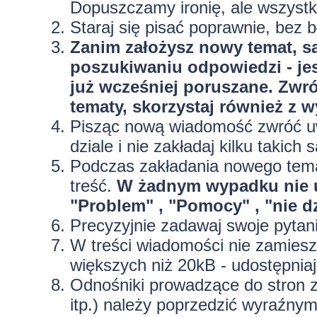
Dopuszczamy ironię, ale wszyst
Staraj się pisać poprawnie, bez
b
Zanim założysz nowy temat, sa
poszukiwaniu odpowiedzi - jes
już wcześniej poruszane. Zwr
tematy, skorzystaj również z 
Pisząc nową wiadomość zwróć uw
dziale i nie zakładaj kilku taki
Podczas zakładania nowego temat
treść.
W żadnym wypadku nie 
"Problem" , "Pomocy" , "nie dz
Precyzyjnie
zadawaj swoje pytan
W treści wiadomości nie zamieszc
większych niż 20kB - udostępniaj
Odnośniki prowadzące do stron z
itp.) należy poprzedzić wyraźny