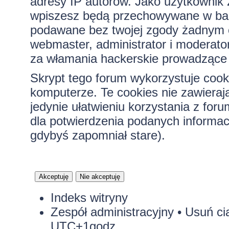
adresy IP autorów. Jako użytkownik z
wpiszesz będą przechowywane w bazi
podawane bez twojej zgody żadnym 
webmaster, administrator i moderato
za włamania hackerskie prowadzące 
Skrypt tego forum wykorzystuje cook
komputerze. Te cookies nie zawierają
jedynie ułatwieniu korzystania z for
dla potwierdzenia podanych informacj
gdybyś zapomniał stare).
Indeks witryny
Zespół administracyjny
•
Usuń ci
UTC+1godz.