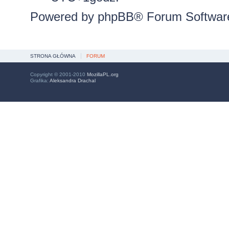
Powered by
phpBB
® Forum Softwar
STRONA GŁÓWNA
FORUM
Copyright © 2001-2010
MozillaPL.org
Grafika:
Aleksandra Drachal