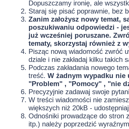
Dopuszczamy ironię, ale wszyst
Staraj się pisać poprawnie, bez
b
Zanim założysz nowy temat, sa
poszukiwaniu odpowiedzi - jes
już wcześniej poruszane. Zwr
tematy, skorzystaj również z 
Pisząc nową wiadomość zwróć uw
dziale i nie zakładaj kilku taki
Podczas zakładania nowego temat
treść.
W żadnym wypadku nie 
"Problem" , "Pomocy" , "nie dz
Precyzyjnie
zadawaj swoje pytan
W treści wiadomości nie zamieszc
większych niż 20kB - udostępniaj
Odnośniki prowadzące do stron z
itp.) należy poprzedzić wyraźny