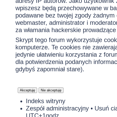
adresy IP autorów. Jako użytkownik z
wpiszesz będą przechowywane w bazi
podawane bez twojej zgody żadnym 
webmaster, administrator i moderato
za włamania hackerskie prowadzące 
Skrypt tego forum wykorzystuje cook
komputerze. Te cookies nie zawierają
jedynie ułatwieniu korzystania z for
dla potwierdzenia podanych informacj
gdybyś zapomniał stare).
Indeks witryny
Zespół administracyjny
•
Usuń ci
UTC+1godz.