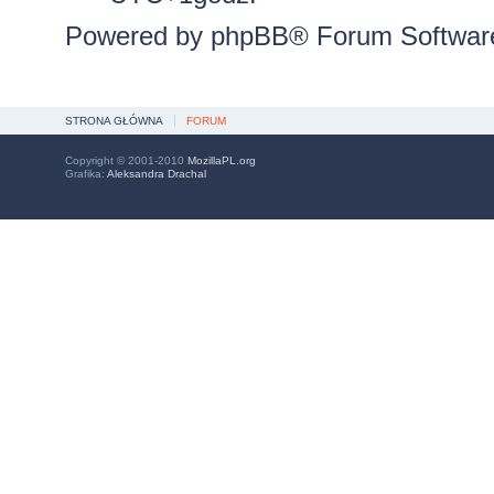
Powered by
phpBB
® Forum Softwar
STRONA GŁÓWNA
FORUM
Copyright © 2001-2010
MozillaPL.org
Grafika:
Aleksandra Drachal