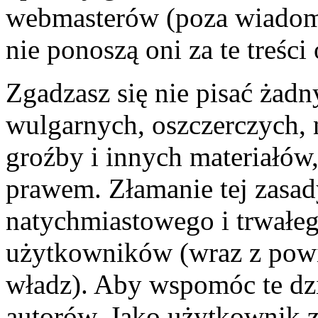
webmasterów (poza wiadomo
nie ponoszą oni za te treśc
Zgadzasz się nie pisać żad
wulgarnych, oszczerczych, 
groźby i innych materiałów
prawem. Złamanie tej zasa
natychmiastowego i trwałego
użytkowników (wraz z pow
władz). Aby wspomóc te dzi
autorów. Jako użytkownik z