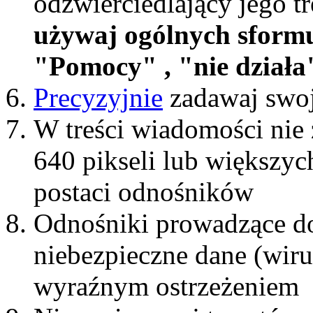
odzwierciedlający jego t
używaj ogólnych sform
"Pomocy" , "nie działa"
Precyzyjnie
zadawaj swoj
W treści wiadomości nie 
640 pikseli lub większyc
postaci odnośników
Odnośniki prowadzące do
niebezpieczne dane (wiru
wyraźnym ostrzeżeniem