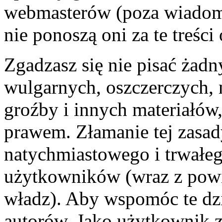
webmasterów (poza wiadomo
nie ponoszą oni za te treśc
Zgadzasz się nie pisać żad
wulgarnych, oszczerczych, 
groźby i innych materiałów
prawem. Złamanie tej zasa
natychmiastowego i trwałego
użytkowników (wraz z pow
władz). Aby wspomóc te dzi
autorów. Jako użytkownik z