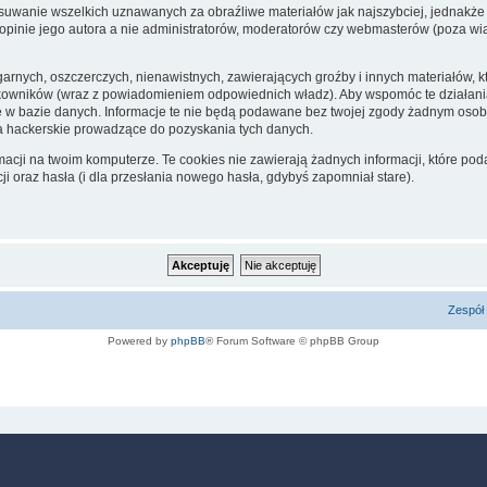
suwanie wszelkich uznawanych za obraźliwe materiałów jak najszybciej, jednakże 
opinie jego autora a nie administratorów, moderatorów czy webmasterów (poza wiad
garnych, oszczerczych, nienawistnych, zawierających groźby i innych materiałów,
ytkowników (wraz z powiadomieniem odpowiednich władz). Aby wspomóc te działani
e w bazie danych. Informacje te nie będą podawane bez twojej zgody żadnym osob
a hackerskie prowadzące do pozyskania tych danych.
cji na twoim komputerze. Te cookies nie zawierają żadnych informacji, które podał
i oraz hasła (i dla przesłania nowego hasła, gdybyś zapomniał stare).
Zespół 
Powered by
phpBB
® Forum Software © phpBB Group