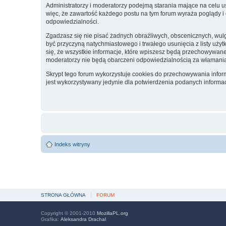
Administratorzy i moderatorzy podejmą starania mające na celu u
więc, że zawartość każdego postu na tym forum wyraża poglądy i 
odpowiedzialności.
Zgadzasz się nie pisać żadnych obraźliwych, obscenicznych, wul
być przyczyną natychmiastowego i trwałego usunięcia z listy uż
się, że wszystkie informacje, które wpiszesz będą przechowywan
moderatorzy nie będą obarczeni odpowiedzialnością za włamani
Skrypt tego forum wykorzystuje cookies do przechowywania informa
jest wykorzystywany jedynie dla potwierdzenia podanych informacj
Indeks witryny
STRONA GŁÓWNA
FORUM
Copyright © 2001-2010
MozillaPL.org
Grafika:
Aleksandra Drachal