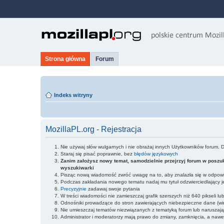
Strona główna
Forum
Indeks witryny
MozillaPL.org - Rejestracja
Nie używaj słów wulgarnych i nie obrażaj innych Użytkowników forum. 
Staraj się pisać poprawnie, bez
błędów językowych
Zanim założysz nowy temat, samodzielnie przejrzyj forum w poszuk
wyszukiwarki
Pisząc nową wiadomość zwróć uwagę na to, aby znalazła się w odpowie
Podczas zakładania nowego tematu nadaj mu tytuł odzwierciedlający j
Precyzyjnie
zadawaj swoje pytania
W treści wiadomości nie zamieszczaj grafik szerszych niż 640 pikseli l
Odnośniki prowadzące do stron zawierających niebezpieczne dane (wir
Nie umieszczaj tematów niezwiązanych z tematyką forum lub naruszaj
Administrator i moderatorzy mają prawo do zmiany, zamknięcia, a nawe