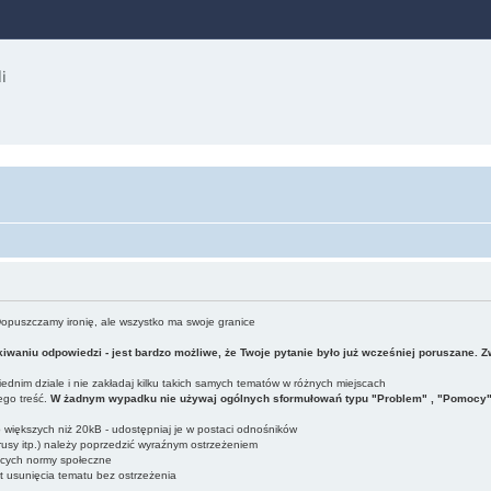
Dopuszczamy ironię, ale wszystko ma swoje granice
iwaniu odpowiedzi - jest bardzo możliwe, że Twoje pytanie było już wcześniej poruszane. 
dnim dziale i nie zakładaj kilku takich samych tematów w różnych miejscach
ego treść.
W żadnym wypadku nie używaj ogólnych sformułowań typu "Problem" , "Pomocy" , 
ub większych niż 20kB - udostępniaj je w postaci odnośników
usy itp.) należy poprzedzić wyraźnym ostrzeżeniem
ących normy społeczne
t usunięcia tematu bez ostrzeżenia