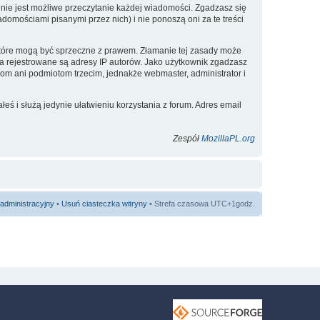
nie jest możliwe przeczytanie każdej wiadomości. Zgadzasz się
omościami pisanymi przez nich) i nie ponoszą oni za te treści
 które mogą być sprzeczne z prawem. Złamanie tej zasady może
a rejestrowane są adresy IP autorów. Jako użytkownik zgadzasz
om ani podmiotom trzecim, jednakże webmaster, administrator i
eś i służą jedynie ułatwieniu korzystania z forum. Adres email
Zespół
MozillaPL.org
administracyjny
•
Usuń ciasteczka witryny
• Strefa czasowa UTC+1godz.