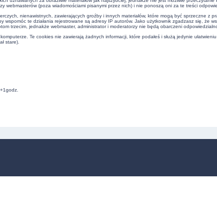
kich uznawanych za obraźliwe materiałów jak najszybciej, jednakże nie jest możliwe przeczytani
czy webmasterów (poza wiadomościami pisanymi przez nich) i nie ponoszą oni za te treści odpowie
erczych, nienawistnych, zawierających groźby i innych materiałów, które mogą być sprzeczne z 
by wspomóc te działania rejestrowane są adresy IP autorów. Jako użytkownik zgadzasz się, że w
om trzecim, jednakże webmaster, administrator i moderatorzy nie będą obarczeni odpowiedzialn
omputerze. Te cookies nie zawierają żadnych informacji, które podałeś i służą jedynie ułatwieniu
ł stare).
C+1godz.