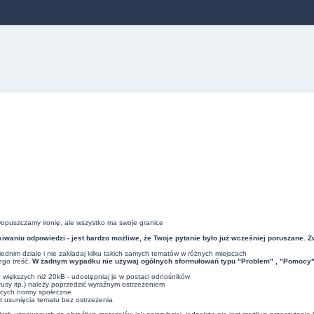
Dopuszczamy ironię, ale wszystko ma swoje granice
iwaniu odpowiedzi - jest bardzo możliwe, że Twoje pytanie było już wcześniej poruszane. 
dnim dziale i nie zakładaj kilku takich samych tematów w różnych miejscach
ego treść.
W żadnym wypadku nie używaj ogólnych sformułowań typu "Problem" , "Pomocy" , 
ub większych niż 20kB - udostępniaj je w postaci odnośników
usy itp.) należy poprzedzić wyraźnym ostrzeżeniem
ących normy społeczne
t usunięcia tematu bez ostrzeżenia