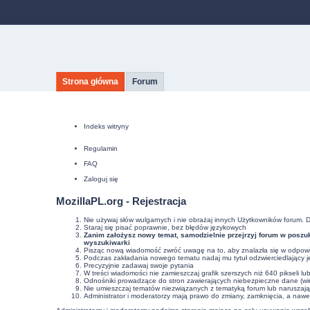
Strona główna
Forum
Indeks witryny
Regulamin
FAQ
Zaloguj się
MozillaPL.org - Rejestracja
Nie używaj słów wulgarnych i nie obrażaj innych Użytkowników forum. 
Staraj się pisać poprawnie, bez
błędów językowych
Zanim założysz nowy temat, samodzielnie przejrzyj forum w poszuk
wyszukiwarki
Pisząc nową wiadomość zwróć uwagę na to, aby znalazła się w odpowie
Podczas zakładania nowego tematu nadaj mu tytuł odzwierciedlający j
Precyzyjnie
zadawaj swoje pytania
W treści wiadomości nie zamieszczaj grafik szerszych niż 640 pikseli l
Odnośniki prowadzące do stron zawierających niebezpieczne dane (wir
Nie umieszczaj tematów niezwiązanych z tematyką forum lub naruszaj
Administrator i moderatorzy mają prawo do zmiany, zamknięcia, a nawe