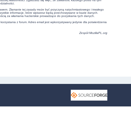
e każdej wiadomości. Zgadzasz się więc, że zawartość każdego postu na tym
dzialności.
prawem. Złamanie tej zasady może być przyczyną natychmiastowego i trwałego
szystkie informacje, które wpiszesz będą przechowywane w bazie danych.
ością za włamania hackerskie prowadzące do pozyskania tych danych.
 korzystania z forum. Adres email jest wykorzystywany jedynie dla potwierdzenia
Zespół
MozillaPL.org