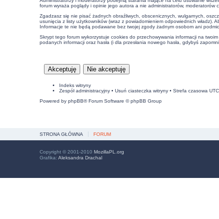
Administratorzy i moderatorzy podejmą starania mające na celu usuwanie wszel
forum wyraża poglądy i opinie jego autora a nie administratorów, moderatorów 
Zgadzasz się nie pisać żadnych obraźliwych, obscenicznych, wulgarnych, oszcz
usunięcia z listy użytkowników (wraz z powiadomieniem odpowiednich władz). A
Informacje te nie będą podawane bez twojej zgody żadnym osobom ani podmiot
Skrypt tego forum wykorzystuje cookies do przechowywania informacji na twoim k
podanych informacji oraz hasła (i dla przesłania nowego hasła, gdybyś zapomnia
Indeks witryny
Zespół administracyjny
•
Usuń ciasteczka witryny
• Strefa czasowa UT
Powered by
phpBB
® Forum Software © phpBB Group
STRONA GŁÓWNA
FORUM
Copyright © 2001-2010
MozillaPL.org
Grafika:
Aleksandra Drachal