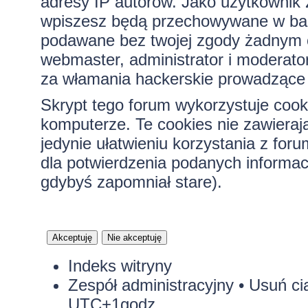
adresy IP autorów. Jako użytkownik z
wpiszesz będą przechowywane w bazi
podawane bez twojej zgody żadnym 
webmaster, administrator i moderato
za włamania hackerskie prowadzące 
Skrypt tego forum wykorzystuje cook
komputerze. Te cookies nie zawierają
jedynie ułatwieniu korzystania z for
dla potwierdzenia podanych informacj
gdybyś zapomniał stare).
Indeks witryny
Zespół administracyjny
•
Usuń ci
UTC+1godz.