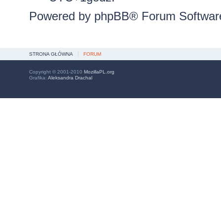
Powered by
phpBB
® Forum Softwar
STRONA GŁÓWNA
FORUM
Copyright © 2001-2010
MozillaPL.org
Grafika:
Aleksandra Drachal