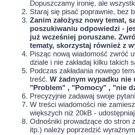
Dopuszczamy ironię, ale wszyst
Staraj się pisać poprawnie, bez
b
Zanim założysz nowy temat, sa
poszukiwaniu odpowiedzi - jes
już wcześniej poruszane. Zwr
tematy, skorzystaj również z 
Pisząc nową wiadomość zwróć uw
dziale i nie zakładaj kilku taki
Podczas zakładania nowego temat
treść.
W żadnym wypadku nie 
"Problem" , "Pomocy" , "nie dz
Precyzyjnie
zadawaj swoje pytan
W treści wiadomości nie zamieszc
większych niż 20kB - udostępniaj
Odnośniki prowadzące do stron z
itp.) należy poprzedzić wyraźny