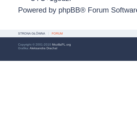
Powered by
phpBB
® Forum Softwar
STRONA GŁÓWNA
FORUM
Copyright © 2001-2010
MozillaPL.org
Grafika:
Aleksandra Drachal