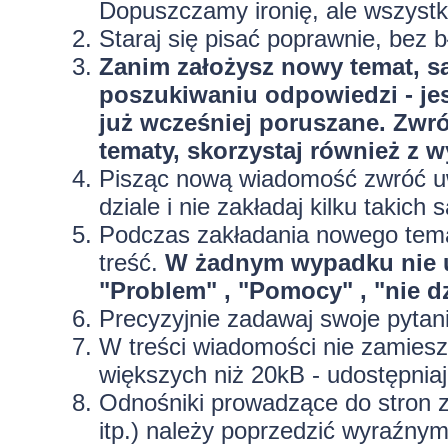
Dopuszczamy ironię, ale wszyst
Staraj się pisać poprawnie, bez
b
Zanim założysz nowy temat, sa
poszukiwaniu odpowiedzi - jes
już wcześniej poruszane. Zwr
tematy, skorzystaj również z 
Pisząc nową wiadomość zwróć uw
dziale i nie zakładaj kilku taki
Podczas zakładania nowego temat
treść.
W żadnym wypadku nie 
"Problem" , "Pomocy" , "nie dz
Precyzyjnie
zadawaj swoje pytan
W treści wiadomości nie zamieszc
większych niż 20kB - udostępniaj
Odnośniki prowadzące do stron z
itp.) należy poprzedzić wyraźny