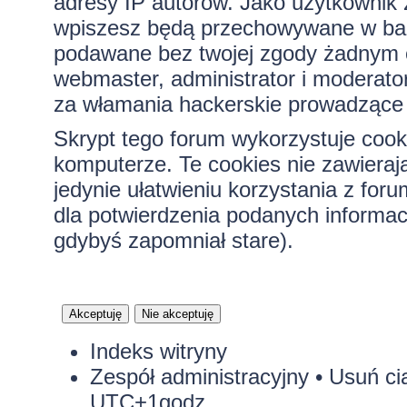
adresy IP autorów. Jako użytkownik z
wpiszesz będą przechowywane w bazi
podawane bez twojej zgody żadnym 
webmaster, administrator i moderato
za włamania hackerskie prowadzące 
Skrypt tego forum wykorzystuje cook
komputerze. Te cookies nie zawierają
jedynie ułatwieniu korzystania z for
dla potwierdzenia podanych informacj
gdybyś zapomniał stare).
Indeks witryny
Zespół administracyjny
•
Usuń ci
UTC+1godz.