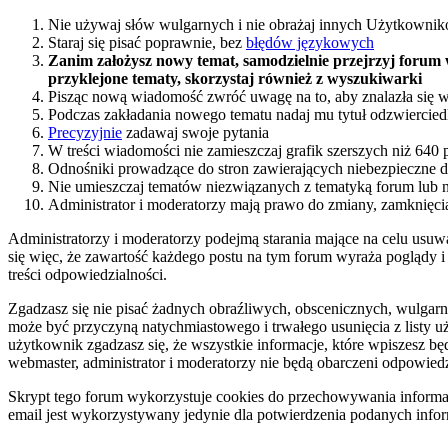
Nie używaj słów wulgarnych i nie obrażaj innych Użytkownik
Staraj się pisać poprawnie, bez
błędów językowych
Zanim założysz nowy temat, samodzielnie przejrzyj forum 
przyklejone tematy, skorzystaj również z wyszukiwarki
Pisząc nową wiadomość zwróć uwagę na to, aby znalazła się w
Podczas zakładania nowego tematu nadaj mu tytuł odzwierciedl
Precyzyjnie
zadawaj swoje pytania
W treści wiadomości nie zamieszczaj grafik szerszych niż 640 
Odnośniki prowadzące do stron zawierających niebezpieczne d
Nie umieszczaj tematów niezwiązanych z tematyką forum lub 
Administrator i moderatorzy mają prawo do zmiany, zamknięcia
Administratorzy i moderatorzy podejmą starania mające na celu usuw
się więc, że zawartość każdego postu na tym forum wyraża poglądy i
treści odpowiedzialności.
Zgadzasz się nie pisać żadnych obraźliwych, obscenicznych, wulgarn
może być przyczyną natychmiastowego i trwałego usunięcia z listy 
użytkownik zgadzasz się, że wszystkie informacje, które wpiszesz 
webmaster, administrator i moderatorzy nie będą obarczeni odpowied
Skrypt tego forum wykorzystuje cookies do przechowywania informacji
email jest wykorzystywany jedynie dla potwierdzenia podanych informa