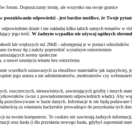
ów forum. Dopuszczamy ironię, ale wszystko ma swoje granice
w poszukiwaniu odpowiedzi - jest bardzo możliwe, że Twoje pytan
 odpowiednim dziale i nie zakładaj kilku takich samych tematów w ró
ający jego treść.
W żadnym wypadku nie używaj ogólnych sformuło
pikseli lub większych niż 20kB - udostępniaj je w postaci odnośników
ane (wirusy itp.) należy poprzedzić wyraźnym ostrzeżeniem
naruszających normy społeczne
, a nawet usunięcia tematu bez ostrzeżenia
anie wszelkich uznawanych za obraźliwe materiałów jak najszybciej, j
 opinie jego autora a nie administratorów, moderatorów czy webmaster
ych, oszczerczych, nienawistnych, zawierających groźby i innych mat
użytkowników (wraz z powiadomieniem odpowiednich władz). Aby wspom
będą przechowywane w bazie danych. Informacje te nie będą podawane
zialnością za włamania hackerskie prowadzące do pozyskania tych dan
 na twoim komputerze. Te cookies nie zawierają żadnych informacji, k
cji oraz hasła (i dla przesłania nowego hasła, gdybyś zapomniał stare