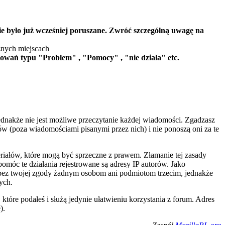
ie było już wcześniej poruszane. Zwróć szczególną uwagę na
żnych miejscach
wań typu "Problem" , "Pomocy" , "nie działa" etc.
ednakże nie jest możliwe przeczytanie każdej wiadomości. Zgadzasz
ów (poza wiadomościami pisanymi przez nich) i nie ponoszą oni za te
eriałów, które mogą być sprzeczne z prawem. Złamanie tej zasady
óc te działania rejestrowane są adresy IP autorów. Jako
 bez twojej zgody żadnym osobom ani podmiotom trzecim, jednakże
ych.
tóre podałeś i służą jedynie ułatwieniu korzystania z forum. Adres
).