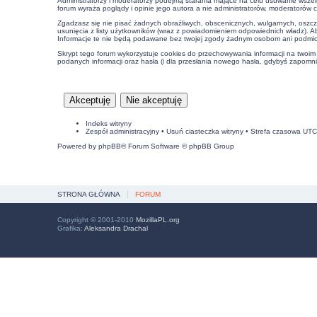
Administratorzy i moderatorzy podejmą starania mające na celu usuwanie wszel
forum wyraża poglądy i opinie jego autora a nie administratorów, moderatorów 
Zgadzasz się nie pisać żadnych obraźliwych, obscenicznych, wulgarnych, oszcz
usunięcia z listy użytkowników (wraz z powiadomieniem odpowiednich władz). A
Informacje te nie będą podawane bez twojej zgody żadnym osobom ani podmiot
Skrypt tego forum wykorzystuje cookies do przechowywania informacji na twoim k
podanych informacji oraz hasła (i dla przesłania nowego hasła, gdybyś zapomnia
Indeks witryny
Zespół administracyjny
•
Usuń ciasteczka witryny
• Strefa czasowa UT
Powered by
phpBB
® Forum Software © phpBB Group
STRONA GŁÓWNA
FORUM
Copyright © 2001-2010
MozillaPL.org
Grafika:
Aleksandra Drachal