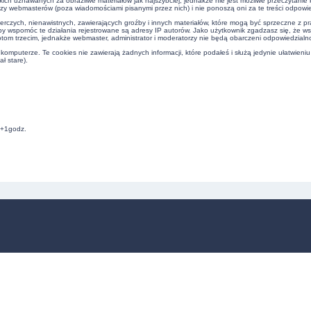
kich uznawanych za obraźliwe materiałów jak najszybciej, jednakże nie jest możliwe przeczytani
czy webmasterów (poza wiadomościami pisanymi przez nich) i nie ponoszą oni za te treści odpowie
erczych, nienawistnych, zawierających groźby i innych materiałów, które mogą być sprzeczne z 
by wspomóc te działania rejestrowane są adresy IP autorów. Jako użytkownik zgadzasz się, że w
om trzecim, jednakże webmaster, administrator i moderatorzy nie będą obarczeni odpowiedzialn
omputerze. Te cookies nie zawierają żadnych informacji, które podałeś i służą jedynie ułatwieniu
ł stare).
C+1godz.