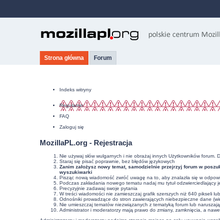
Strona główna
Forum
Indeks witryny
Regulamin
FAQ
Zaloguj się
MozillaPL.org - Rejestracja
Nie używaj słów wulgarnych i nie obrażaj innych Użytkowników forum. 
Staraj się pisać poprawnie, bez
błędów językowych
Zanim założysz nowy temat, samodzielnie przejrzyj forum w poszuk
wyszukiwarki
Pisząc nową wiadomość zwróć uwagę na to, aby znalazła się w odpowie
Podczas zakładania nowego tematu nadaj mu tytuł odzwierciedlający j
Precyzyjnie
zadawaj swoje pytania
W treści wiadomości nie zamieszczaj grafik szerszych niż 640 pikseli l
Odnośniki prowadzące do stron zawierających niebezpieczne dane (wir
Nie umieszczaj tematów niezwiązanych z tematyką forum lub naruszaj
Administrator i moderatorzy mają prawo do zmiany, zamknięcia, a nawe