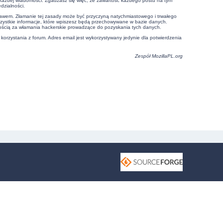
e każdej wiadomości. Zgadzasz się więc, że zawartość każdego postu na tym
dzialności.
prawem. Złamanie tej zasady może być przyczyną natychmiastowego i trwałego
szystkie informacje, które wpiszesz będą przechowywane w bazie danych.
ością za włamania hackerskie prowadzące do pozyskania tych danych.
 korzystania z forum. Adres email jest wykorzystywany jedynie dla potwierdzenia
Zespół
MozillaPL.org