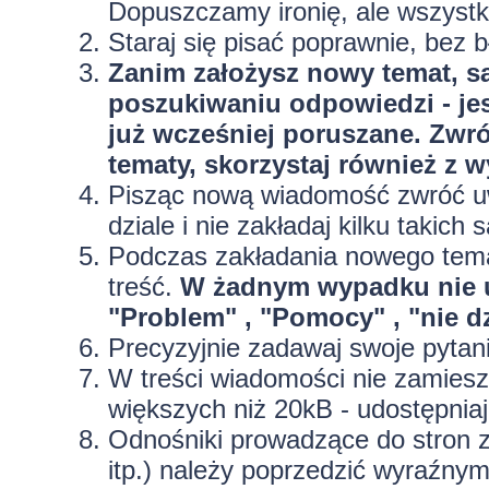
Dopuszczamy ironię, ale wszyst
Staraj się pisać poprawnie, bez
b
Zanim założysz nowy temat, sa
poszukiwaniu odpowiedzi - jes
już wcześniej poruszane. Zwr
tematy, skorzystaj również z 
Pisząc nową wiadomość zwróć uw
dziale i nie zakładaj kilku taki
Podczas zakładania nowego temat
treść.
W żadnym wypadku nie 
"Problem" , "Pomocy" , "nie dz
Precyzyjnie
zadawaj swoje pytan
W treści wiadomości nie zamieszc
większych niż 20kB - udostępniaj
Odnośniki prowadzące do stron z
itp.) należy poprzedzić wyraźny