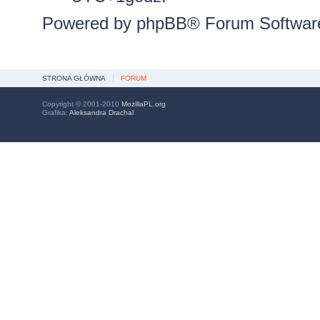
Powered by
phpBB
® Forum Softwar
STRONA GŁÓWNA
FORUM
Copyright © 2001-2010
MozillaPL.org
Grafika:
Aleksandra Drachal