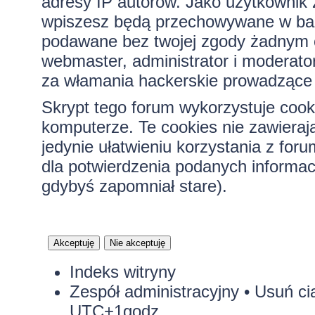
adresy IP autorów. Jako użytkownik z
wpiszesz będą przechowywane w bazi
podawane bez twojej zgody żadnym 
webmaster, administrator i moderato
za włamania hackerskie prowadzące 
Skrypt tego forum wykorzystuje cook
komputerze. Te cookies nie zawierają
jedynie ułatwieniu korzystania z for
dla potwierdzenia podanych informacj
gdybyś zapomniał stare).
Indeks witryny
Zespół administracyjny
•
Usuń ci
UTC+1godz.