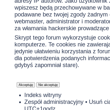
adresy IP autorów. Jako użytkownik z
wpiszesz będą przechowywane w bazi
podawane bez twojej zgody żadnym 
webmaster, administrator i moderato
za włamania hackerskie prowadzące 
Skrypt tego forum wykorzystuje cook
komputerze. Te cookies nie zawierają
jedynie ułatwieniu korzystania z for
dla potwierdzenia podanych informacj
gdybyś zapomniał stare).
Indeks witryny
Zespół administracyjny
•
Usuń ci
UTC+1godz.