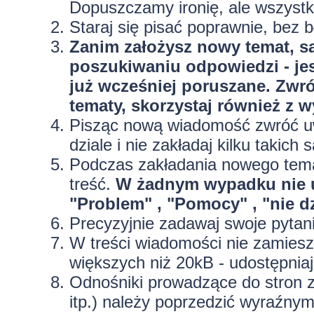
Dopuszczamy ironię, ale wszyst
Staraj się pisać poprawnie, bez
b
Zanim założysz nowy temat, sa
poszukiwaniu odpowiedzi - jes
już wcześniej poruszane. Zwr
tematy, skorzystaj również z 
Pisząc nową wiadomość zwróć uw
dziale i nie zakładaj kilku taki
Podczas zakładania nowego temat
treść.
W żadnym wypadku nie 
"Problem" , "Pomocy" , "nie dz
Precyzyjnie
zadawaj swoje pytan
W treści wiadomości nie zamieszc
większych niż 20kB - udostępniaj
Odnośniki prowadzące do stron z
itp.) należy poprzedzić wyraźny