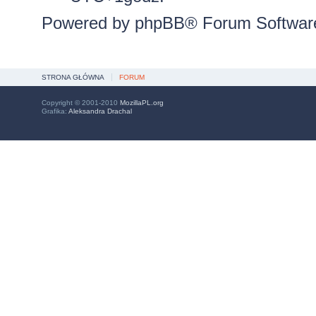
Powered by
phpBB
® Forum Softwar
STRONA GŁÓWNA
FORUM
Copyright © 2001-2010
MozillaPL.org
Grafika:
Aleksandra Drachal