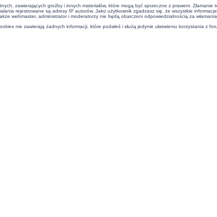
tnych, zawierających groźby i innych materiałów, które mogą być sprzeczne z prawem. Złamanie 
ałania rejestrowane są adresy IP autorów. Jako użytkownik zgadzasz się, że wszystkie informac
kże webmaster, administrator i moderatorzy nie będą obarczeni odpowiedzialnością za włamani
ies nie zawierają żadnych informacji, które podałeś i służą jedynie ułatwieniu korzystania z for