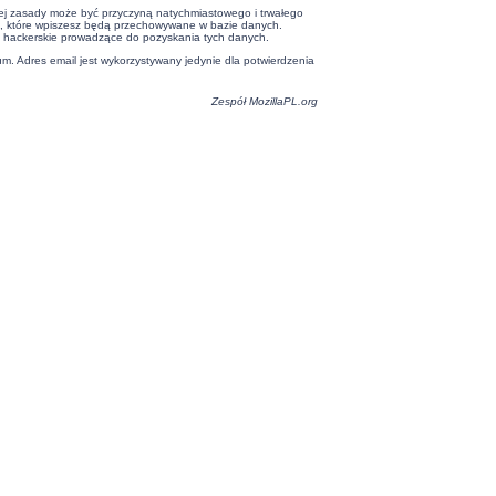
tej zasady może być przyczyną natychmiastowego i trwałego
je, które wpiszesz będą przechowywane w bazie danych.
a hackerskie prowadzące do pozyskania tych danych.
um. Adres email jest wykorzystywany jedynie dla potwierdzenia
Zespół
MozillaPL.org