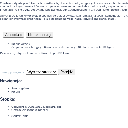
Zgadzasz się nie pisać żadnych obraźliwych, obscenicznych, wulgarnych, oszczerczych, nienawis
usunięcia z listy użytkowników (wraz z powiadomieniem odpowiednich władz). Aby wspomóc te dzi
Informacje te nie będą podawane bez twojej zgody żadnym osobom ani podmiotom trzecim, jedna
Skrypt tego forum wykorzystuje cookies do przechowywania informacji na twoim komputerze. Te cook
podanych informacji oraz hasła (i dla przesłania nowego hasła, gdybyś zapomniał stare).
Indeks witryny
Zespół administracyjny
•
Usuń ciasteczka witryny
• Strefa czasowa UTC+1godz.
Powered by
phpBB
® Forum Software © phpBB Group
Strony powiązane:
Nawigacja:
Strona główna
Forum
Stopka:
Copyright © 2001-2010
MozillaPL.org
Grafika:
Aleksandra Drachal
SourceForge