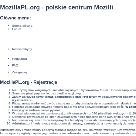
MozillaPL.org - polskie centrum Mozilli
Główne menu:
Strona główna
Forum
Indeks witryny
Regulamin
FAQ
Zaloguj się
MozillaPL.org - Rejestracja
Nie używaj słów wulgarnych i nie obrażaj innych Użytkowników forum. Dopuszczamy ironi
Staraj się pisać poprawnie, bez
błędów językowych
Zanim założysz nowy temat, samodzielnie przejrzyj forum w poszukiwaniu odpowiedz
wyszukiwarki
Pisząc nową wiadomość zwróć uwagę na to, aby znalazła się w odpowiednim dziale i nie
Podczas zakładania nowego tematu nadaj mu tytuł odzwierciedlający jego treść.
W żadn
Precyzyjnie
zadawaj swoje pytania
W treści wiadomości nie zamieszczaj grafik szerszych niż 640 pikseli lub większych niż 2
Odnośniki prowadzące do stron zawierających niebezpieczne dane (wirusy itp.) należy 
Nie umieszczaj tematów niezwiązanych z tematyką forum lub naruszających normy społ
Administrator i moderatorzy mają prawo do zmiany, zamknięcia, a nawet usunięcia temat
Administratorzy i moderatorzy podejmą starania mające na celu usuwanie wszelkich uznawanych z
forum wyraża poglądy i opinie jego autora a nie administratorów, moderatorów czy webmasterów (