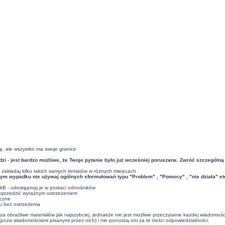
ę, ale wszystko ma swoje granice
i - jest bardzo możliwe, że Twoje pytanie było już wcześniej poruszane. Zwróć szczególną
 zakładaj kilku takich samych tematów w różnych miejscach
ym wypadku nie używaj ogólnych sformułowań typu "Problem" , "Pomocy" , "nie działa" et
0kB - udostępniaj je w postaci odnośników
poprzedzić wyraźnym ostrzeżeniem
eczne
u bez ostrzeżenia
a obraźliwe materiałów jak najszybciej, jednakże nie jest możliwe przeczytanie każdej wiadomoś
poza wiadomościami pisanymi przez nich) i nie ponoszą oni za te treści odpowiedzialności.