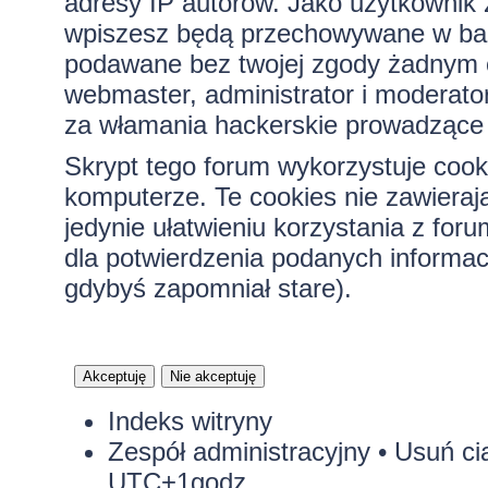
adresy IP autorów. Jako użytkownik z
wpiszesz będą przechowywane w bazi
podawane bez twojej zgody żadnym 
webmaster, administrator i moderato
za włamania hackerskie prowadzące 
Skrypt tego forum wykorzystuje cook
komputerze. Te cookies nie zawierają
jedynie ułatwieniu korzystania z for
dla potwierdzenia podanych informacj
gdybyś zapomniał stare).
Indeks witryny
Zespół administracyjny
•
Usuń ci
UTC+1godz.