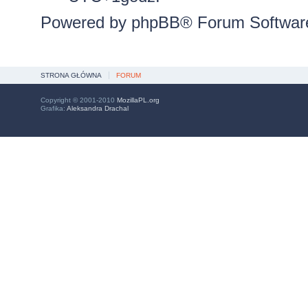
Powered by
phpBB
® Forum Softwar
STRONA GŁÓWNA
FORUM
Copyright © 2001-2010
MozillaPL.org
Grafika:
Aleksandra Drachal