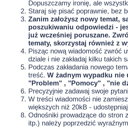
Dopuszczamy ironię, ale wszyst
Staraj się pisać poprawnie, bez
b
Zanim założysz nowy temat, sa
poszukiwaniu odpowiedzi - jes
już wcześniej poruszane. Zwr
tematy, skorzystaj również z 
Pisząc nową wiadomość zwróć uw
dziale i nie zakładaj kilku taki
Podczas zakładania nowego temat
treść.
W żadnym wypadku nie 
"Problem" , "Pomocy" , "nie dz
Precyzyjnie
zadawaj swoje pytan
W treści wiadomości nie zamieszc
większych niż 20kB - udostępniaj
Odnośniki prowadzące do stron z
itp.) należy poprzedzić wyraźny