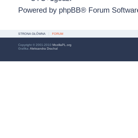
Powered by
phpBB
® Forum Softwar
STRONA GŁÓWNA
FORUM
Copyright © 2001-2010
MozillaPL.org
Grafika:
Aleksandra Drachal