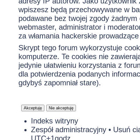
adresy IP autorów. Jako użytkownik z
wpiszesz będą przechowywane w bazi
podawane bez twojej zgody żadnym 
webmaster, administrator i moderato
za włamania hackerskie prowadzące 
Skrypt tego forum wykorzystuje cook
komputerze. Te cookies nie zawierają
jedynie ułatwieniu korzystania z for
dla potwierdzenia podanych informacj
gdybyś zapomniał stare).
Indeks witryny
Zespół administracyjny
•
Usuń ci
UTC+1godz.