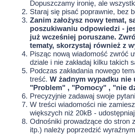
Dopuszczamy ironię, ale wszyst
Staraj się pisać poprawnie, bez
b
Zanim założysz nowy temat, sa
poszukiwaniu odpowiedzi - jes
już wcześniej poruszane. Zwr
tematy, skorzystaj również z 
Pisząc nową wiadomość zwróć uw
dziale i nie zakładaj kilku taki
Podczas zakładania nowego temat
treść.
W żadnym wypadku nie 
"Problem" , "Pomocy" , "nie dz
Precyzyjnie
zadawaj swoje pytan
W treści wiadomości nie zamieszc
większych niż 20kB - udostępniaj
Odnośniki prowadzące do stron z
itp.) należy poprzedzić wyraźny