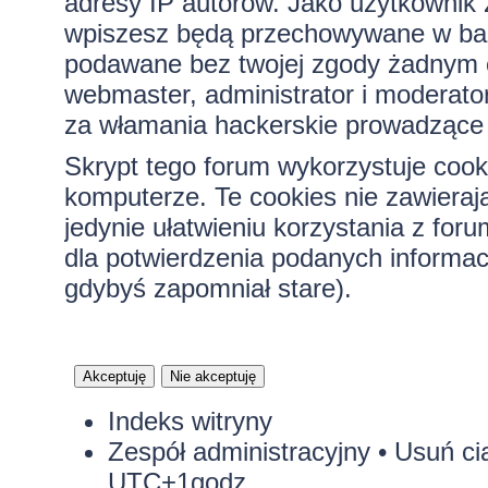
adresy IP autorów. Jako użytkownik z
wpiszesz będą przechowywane w bazi
podawane bez twojej zgody żadnym 
webmaster, administrator i moderato
za włamania hackerskie prowadzące 
Skrypt tego forum wykorzystuje cook
komputerze. Te cookies nie zawierają
jedynie ułatwieniu korzystania z for
dla potwierdzenia podanych informacj
gdybyś zapomniał stare).
Indeks witryny
Zespół administracyjny
•
Usuń ci
UTC+1godz.