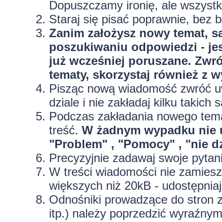
Dopuszczamy ironię, ale wszyst
Staraj się pisać poprawnie, bez
b
Zanim założysz nowy temat, sa
poszukiwaniu odpowiedzi - jes
już wcześniej poruszane. Zwr
tematy, skorzystaj również z 
Pisząc nową wiadomość zwróć uw
dziale i nie zakładaj kilku taki
Podczas zakładania nowego temat
treść.
W żadnym wypadku nie 
"Problem" , "Pomocy" , "nie dz
Precyzyjnie
zadawaj swoje pytan
W treści wiadomości nie zamieszc
większych niż 20kB - udostępniaj
Odnośniki prowadzące do stron z
itp.) należy poprzedzić wyraźny