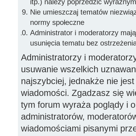
itp.) należy poprzedzić wyraźny
Nie umieszczaj tematów niezwią
normy społeczne
Administrator i moderatorzy maj
usunięcia tematu bez ostrzeżeni
Administratorzy i moderatorz
usuwanie wszelkich uznawany
najszybciej, jednakże nie jes
wiadomości. Zgadzasz się wi
tym forum wyraża poglądy i op
administratorów, moderator
wiadomościami pisanymi przez