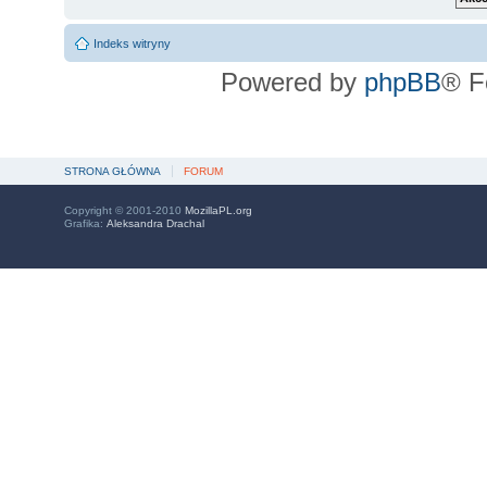
Indeks witryny
Powered by
phpBB
® F
STRONA GŁÓWNA
FORUM
Copyright © 2001-2010
MozillaPL.org
Grafika:
Aleksandra Drachal