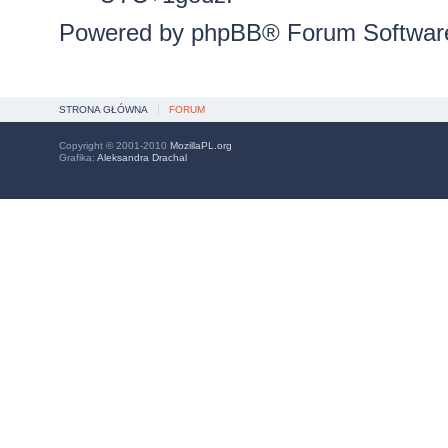
Powered by
phpBB
® Forum Softwar
STRONA GŁÓWNA
FORUM
Copyright © 2001-2010
MozillaPL.org
Grafika:
Aleksandra Drachal