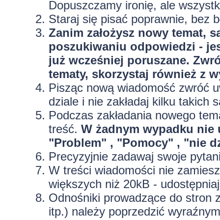
Dopuszczamy ironię, ale wszyst
Staraj się pisać poprawnie, bez
b
Zanim założysz nowy temat, sa
poszukiwaniu odpowiedzi - jes
już wcześniej poruszane. Zwr
tematy, skorzystaj również z 
Pisząc nową wiadomość zwróć uw
dziale i nie zakładaj kilku taki
Podczas zakładania nowego temat
treść.
W żadnym wypadku nie 
"Problem" , "Pomocy" , "nie dz
Precyzyjnie
zadawaj swoje pytan
W treści wiadomości nie zamieszc
większych niż 20kB - udostępniaj
Odnośniki prowadzące do stron z
itp.) należy poprzedzić wyraźny