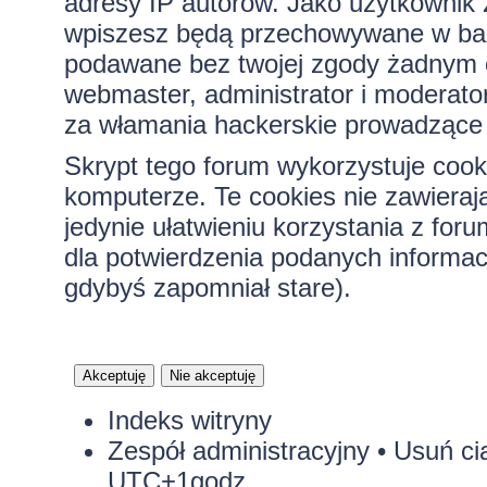
adresy IP autorów. Jako użytkownik z
wpiszesz będą przechowywane w bazi
podawane bez twojej zgody żadnym 
webmaster, administrator i moderato
za włamania hackerskie prowadzące 
Skrypt tego forum wykorzystuje cook
komputerze. Te cookies nie zawierają
jedynie ułatwieniu korzystania z for
dla potwierdzenia podanych informacj
gdybyś zapomniał stare).
Indeks witryny
Zespół administracyjny
•
Usuń ci
UTC+1godz.