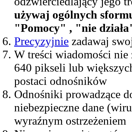
odzwierciedlający jego t
używaj ogólnych sform
"Pomocy" , "nie działa"
Precyzyjnie
zadawaj swoj
W treści wiadomości nie 
640 pikseli lub większyc
postaci odnośników
Odnośniki prowadzące do
niebezpieczne dane (wiru
wyraźnym ostrzeżeniem