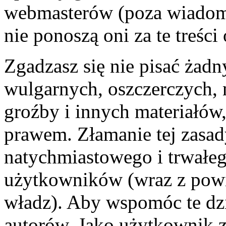
webmasterów (poza wiadomo
nie ponoszą oni za te treśc
Zgadzasz się nie pisać żad
wulgarnych, oszczerczych, 
groźby i innych materiałów
prawem. Złamanie tej zasa
natychmiastowego i trwałego
użytkowników (wraz z pow
władz). Aby wspomóc te dzi
autorów. Jako użytkownik z