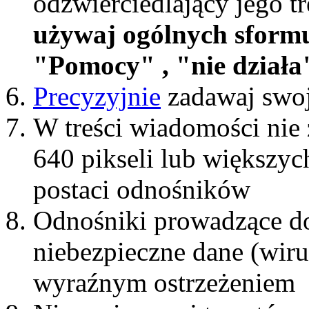
odzwierciedlający jego t
używaj ogólnych sform
"Pomocy" , "nie działa"
Precyzyjnie
zadawaj swoj
W treści wiadomości nie 
640 pikseli lub większyc
postaci odnośników
Odnośniki prowadzące do
niebezpieczne dane (wiru
wyraźnym ostrzeżeniem