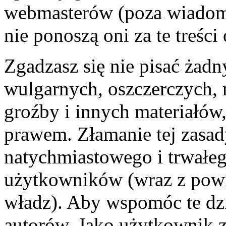
webmasterów (poza wiadomo
nie ponoszą oni za te treśc
Zgadzasz się nie pisać żad
wulgarnych, oszczerczych, 
groźby i innych materiałów
prawem. Złamanie tej zasa
natychmiastowego i trwałego
użytkowników (wraz z pow
władz). Aby wspomóc te dzi
autorów. Jako użytkownik z