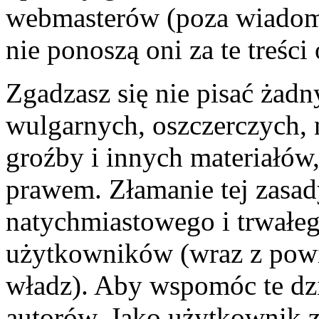
webmasterów (poza wiadomo
nie ponoszą oni za te treśc
Zgadzasz się nie pisać żad
wulgarnych, oszczerczych, 
groźby i innych materiałów
prawem. Złamanie tej zasa
natychmiastowego i trwałego
użytkowników (wraz z pow
władz). Aby wspomóc te dzi
autorów. Jako użytkownik z