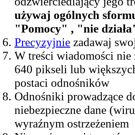
odzwierciedlający jego t
używaj ogólnych sform
"Pomocy" , "nie działa"
Precyzyjnie
zadawaj swoj
W treści wiadomości nie 
640 pikseli lub większyc
postaci odnośników
Odnośniki prowadzące do
niebezpieczne dane (wiru
wyraźnym ostrzeżeniem