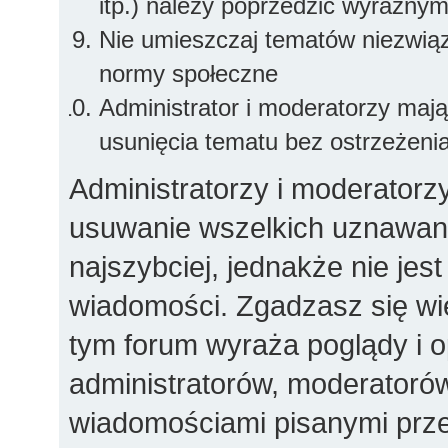
itp.) należy poprzedzić wyraźny
Nie umieszczaj tematów niezwią
normy społeczne
Administrator i moderatorzy maj
usunięcia tematu bez ostrzeżeni
Administratorzy i moderatorz
usuwanie wszelkich uznawany
najszybciej, jednakże nie jes
wiadomości. Zgadzasz się wi
tym forum wyraża poglądy i op
administratorów, moderator
wiadomościami pisanymi przez