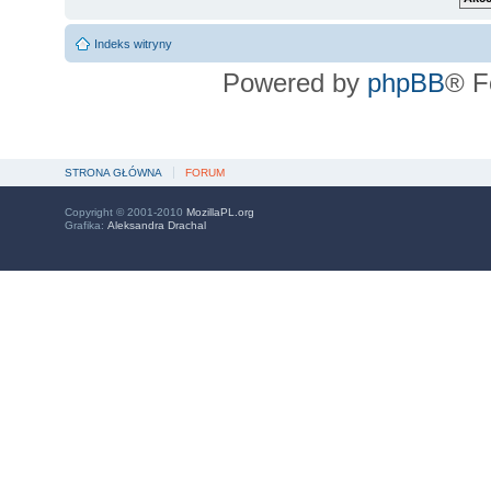
Indeks witryny
Powered by
phpBB
® F
STRONA GŁÓWNA
FORUM
Copyright © 2001-2010
MozillaPL.org
Grafika:
Aleksandra Drachal