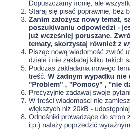
Dopuszczamy ironię, ale wszyst
Staraj się pisać poprawnie, bez
b
Zanim założysz nowy temat, sa
poszukiwaniu odpowiedzi - jes
już wcześniej poruszane. Zwr
tematy, skorzystaj również z 
Pisząc nową wiadomość zwróć uw
dziale i nie zakładaj kilku taki
Podczas zakładania nowego temat
treść.
W żadnym wypadku nie 
"Problem" , "Pomocy" , "nie dz
Precyzyjnie
zadawaj swoje pytan
W treści wiadomości nie zamieszc
większych niż 20kB - udostępniaj
Odnośniki prowadzące do stron z
itp.) należy poprzedzić wyraźny