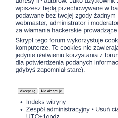
adresy IP autorów. Jako użytkownik z
wpiszesz będą przechowywane w bazi
podawane bez twojej zgody żadnym 
webmaster, administrator i moderato
za włamania hackerskie prowadzące 
Skrypt tego forum wykorzystuje cook
komputerze. Te cookies nie zawierają
jedynie ułatwieniu korzystania z for
dla potwierdzenia podanych informacj
gdybyś zapomniał stare).
Indeks witryny
Zespół administracyjny
•
Usuń ci
UTC+1godz.