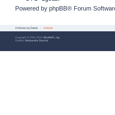
Powered by
phpBB
® Forum Softwar
STRONA GŁÓWNA
FORUM
Copyright © 2001-2010
MozillaPL.org
Grafika:
Aleksandra Drachal