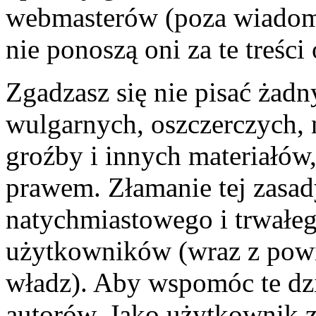
webmasterów (poza wiadomo
nie ponoszą oni za te treśc
Zgadzasz się nie pisać żad
wulgarnych, oszczerczych, 
groźby i innych materiałów
prawem. Złamanie tej zasa
natychmiastowego i trwałego
użytkowników (wraz z pow
władz). Aby wspomóc te dzi
autorów. Jako użytkownik z