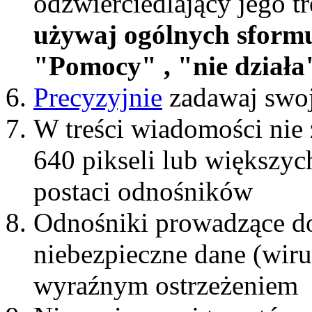
odzwierciedlający jego t
używaj ogólnych sform
"Pomocy" , "nie działa"
Precyzyjnie
zadawaj swoj
W treści wiadomości nie 
640 pikseli lub większyc
postaci odnośników
Odnośniki prowadzące do
niebezpieczne dane (wiru
wyraźnym ostrzeżeniem