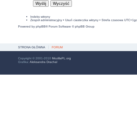
Indeks witryny
Zespół administracyjny
•
Usuń ciasteczka witryny
• Strefa czasowa UTC+1g
Powered by
phpBB
® Forum Software © phpBB Group
STRONA GŁÓWNA
FORUM
Copyright © 2001-2010
MozillaPL.org
Grafika:
Aleksandra Drachal