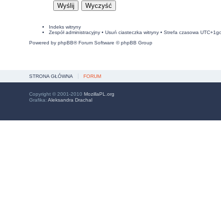
Indeks witryny
Zespół administracyjny
•
Usuń ciasteczka witryny
• Strefa czasowa UTC+1g
Powered by
phpBB
® Forum Software © phpBB Group
STRONA GŁÓWNA
FORUM
Copyright © 2001-2010
MozillaPL.org
Grafika:
Aleksandra Drachal